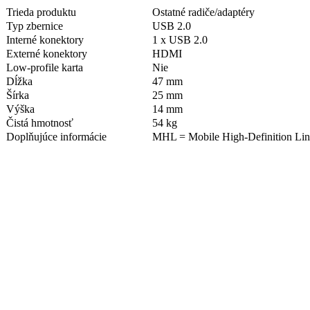
Trieda produktu
Ostatné radiče/adaptéry
Typ zbernice
USB 2.0
Interné konektory
1 x USB 2.0
Externé konektory
HDMI
Low-profile karta
Nie
Dĺžka
47 mm
Šírka
25 mm
Výška
14 mm
Čistá hmotnosť
54 kg
Doplňujúce informácie
MHL = Mobile High-Definition Link,