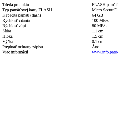
Trieda produktu
FLASH pamäťo
Typ pamäťovej karty FLASH
Micro SecureD
Kapacita pamäti (flash)
64 GB
Rýchlosť čítania
100 MB/s
Rýchlosť zápisu
80 MB/s
Šírka
1.1 cm
Hĺbka
1.5 cm
Výška
0.1 cm
Prepínač ochrany zápisu
Áno
Viac informácií
www.info.patr