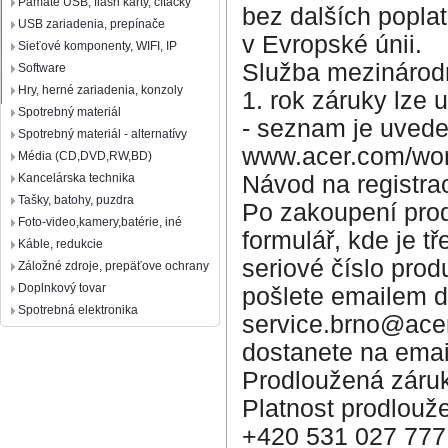
Pamäte USB, flash karty, čítačky
bez dalších poplat
USB zariadenia, prepínače
v Evropské únii.
Sieťové komponenty, WIFI, IP
Služba mezinárodn
Software
Hry, herné zariadenia, konzoly
1. rok záruky lze 
Spotrebný materiál
- seznam je uved
Spotrebný materiál - alternatívy
www.acer.com/worl
Média (CD,DVD,RW,BD)
Návod na registrac
Kancelárska technika
Tašky, batohy, puzdra
Po zakoupení prod
Foto-video,kamery,batérie, iné
formulář, kde je 
Káble, redukcie
seriové číslo pro
Záložné zdroje, prepäťove ochrany
Doplnkový tovar
pošlete emailem d
Spotrebná elektronika
service.brno@acer
dostanete na email
Prodloužená záruk
Platnost prodlouž
+420 531 027 777