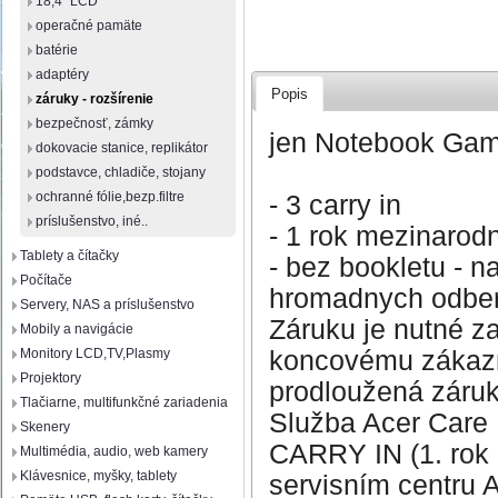
18,4" LCD
operačné pamäte
batérie
adaptéry
Popis
záruky - rozšírenie
bezpečnosť, zámky
jen Notebook Gam
dokovacie stanice, replikátor
podstavce, chladiče, stojany
ochranné fólie,bezp.filtre
- 3 carry in
príslušenstvo, iné..
- 1 rok mezinarod
Tablety a čítačky
- bez bookletu - n
Počítače
hromadnych odbe
Servery, NAS a príslušenstvo
Záruku je nutné z
Mobily a navigácie
koncovému zákazn
Monitory LCD,TV,Plasmy
Projektory
prodloužená záru
Tlačiarne, multifunkčné zariadenia
Služba Acer Care 
Skenery
CARRY IN (1. rok I
Multimédia, audio, web kamery
Klávesnice, myšky, tablety
servisním centru 