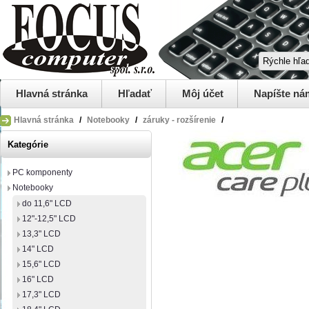
Hlavná stránka
Hľadať
Môj účet
Napíšte ná
Hlavná stránka
/
Notebooky
/
záruky - rozšírenie
/
Kategórie
PC komponenty
Notebooky
do 11,6" LCD
12"-12,5" LCD
13,3" LCD
14" LCD
15,6" LCD
16" LCD
17,3" LCD