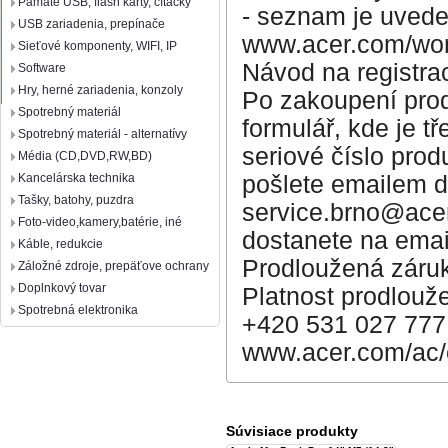
Pamäte USB, flash karty, čítačky
- seznam je uved
USB zariadenia, prepínače
www.acer.com/worl
Sieťové komponenty, WIFI, IP
Návod na registrac
Software
Hry, herné zariadenia, konzoly
Po zakoupení prod
Spotrebný materiál
formulář, kde je 
Spotrebný materiál - alternatívy
seriové číslo pro
Média (CD,DVD,RW,BD)
pošlete emailem d
Kancelárska technika
Tašky, batohy, puzdra
service.brno@acer
Foto-video,kamery,batérie, iné
dostanete na email
Káble, redukcie
Prodloužená záruk
Záložné zdroje, prepäťove ochrany
Doplnkový tovar
Platnost prodlouž
Spotrebná elektronika
+420 531 027 777
www.acer.com/ac/c
Súvisiace produkty