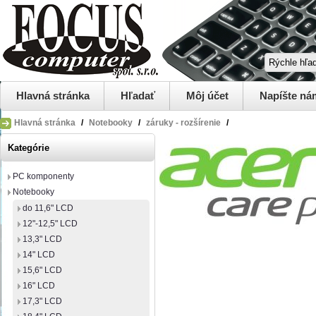
Hlavná stránka
Hľadať
Môj účet
Napíšte ná
Hlavná stránka
/
Notebooky
/
záruky - rozšírenie
/
Kategórie
PC komponenty
Notebooky
do 11,6" LCD
12"-12,5" LCD
13,3" LCD
14" LCD
15,6" LCD
16" LCD
17,3" LCD