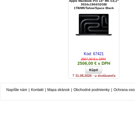
Apple MacBook Pro 14" M5 /14,2"
3024x1964/32GB/
1TB/M5/Tahoe/Space Black
Kód:
67421
2557,00 € s DPH
2506,00 € s DPH
? 31.08.2026 - u dodávateľa
Napíšte nám
|
Kontakt
|
Mapa stránok
|
Obchodné podmienky
|
Ochrana oso