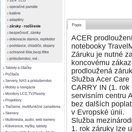
18,4" LCD
operačné pamäte
batérie
adaptéry
Popis
záruky - rozšírenie
bezpečnosť, zámky
ACER prodloužení
dokovacie stanice, replikátor
notebooky TravelM
podstavce, chladiče, stojany
ochranné fólie,bezp.filtre
Záruku je nutné z
príslušenstvo, iné..
koncovému zákazn
Tablety a čítačky
prodloužená záru
Počítače
Služba Acer Care 
Servery, NAS a príslušenstvo
CARRY IN (1. rok I
Mobily a navigácie
servisním centru 
Monitory LCD,TV,Plasmy
Projektory
bez dalších poplat
Tlačiarne, multifunkčné zariadenia
v Evropské únii.
Skenery
Služba mezinárodn
Multimédia, audio, web kamery
Klávesnice, myšky, tablety
1. rok záruky lze 