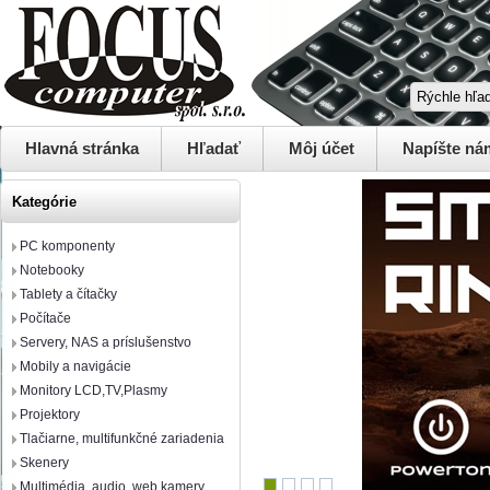
Hlavná stránka
Hľadať
Môj účet
Napíšte ná
Kategórie
PC komponenty
Notebooky
Tablety a čítačky
Počítače
Servery, NAS a príslušenstvo
Mobily a navigácie
Monitory LCD,TV,Plasmy
Projektory
Tlačiarne, multifunkčné zariadenia
Skenery
Multimédia, audio, web kamery