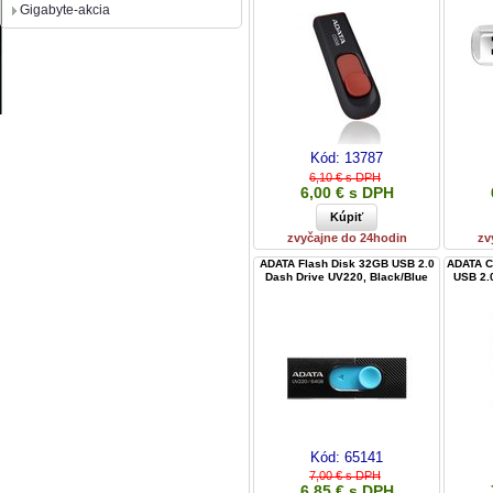
Gigabyte-akcia
Kód:
13787
6,10 € s DPH
6,00 € s DPH
zvyčajne do 24hodin
zv
ADATA Flash Disk 32GB USB 2.0
ADATA C
Dash Drive UV220, Black/Blue
USB 2.0
Kód:
65141
7,00 € s DPH
6,85 € s DPH