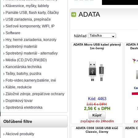
Klávesnice, myšky, tablety
Pamäte USB, flash karty, čítačky
ADATA
USB zariadenia, prepínače
Sieťové komponenty, WIFI, IP
Software
Tabuľka
Náhľad
Hry, herné zariadenia, konzoly
ADATA Micro USB kabel pletený
ADATA F
Spotrebný materiál
1m černý
Dash
Spotrebný materiál - alternatívy
Média (CD,DVD,RW,BD)
Kancelárska technika
Tašky, batohy, puzdra
Foto-video,kamery,batérie, iné
Káble, redukcie
Záložné zdroje, prepäťove ochrany
Kód:
4463
Doplnkový tovar
2,61 € s DPH
Spotrebná elektronika
2,56 € s DPH
zvyčajne do 24hodin
zv
Obľúbené filtre
ADATA C008 16GB USB klúč
ADATA C
Classic, čierny
Akciové produkty