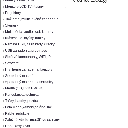
Mobily a navigácie
Monitory LCD,TV,Plasmy
Projektory
Tlačiarne, multifunkčné zariadenia
Skenery
Multimédia, audio, web kamery
Klávesnice, myšky, tablety
Pamäte USB, flash karty, čítačky
USB zariadenia, prepínače
Sieťové komponenty, WIFI, IP
Software
Hry, herné zariadenia, konzoly
Spotrebný materiál
Spotrebný materiál - alternatívy
Média (CD,DVD,RW,BD)
Kancelárska technika
Tašky, batohy, puzdra
Foto-video,kamery,batérie, iné
Káble, redukcie
Záložné zdroje, prepäťove ochrany
Doplnkový tovar