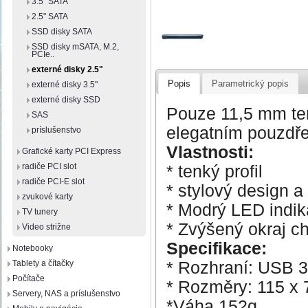
3.5" SATA
2.5" SATA
SSD disky SATA
SSD disky mSATA, M.2,
PCIe..
externé disky 2.5"
Popis
Parametrický popis
externé disky 3.5"
externé disky SSD
Pouze 11,5 mm te
SAS
elegatním pouzdře
príslušenstvo
Vlastnosti:
Grafické karty PCI Express
radiče PCI slot
* tenký profil
radiče PCI-E slot
* stylový design a
zvukové karty
* Modrý LED indik
TV tunery
* Zvýšený okraj ch
Video strižne
Specifikace:
Notebooky
* Rozhraní: USB 3
Tablety a čítačky
Počítače
* Rozměry: 115 x
Servery, NAS a príslušenstvo
*Váha 152g