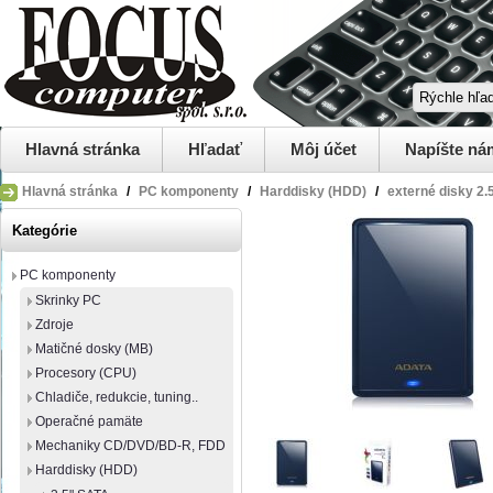
Hlavná stránka
Hľadať
Môj účet
Napíšte ná
Hlavná stránka
/
PC komponenty
/
Harddisky (HDD)
/
externé disky 2.
Kategórie
PC komponenty
Skrinky PC
Zdroje
Matičné dosky (MB)
Procesory (CPU)
Chladiče, redukcie, tuning..
Operačné pamäte
Mechaniky CD/DVD/BD-R, FDD
Harddisky (HDD)