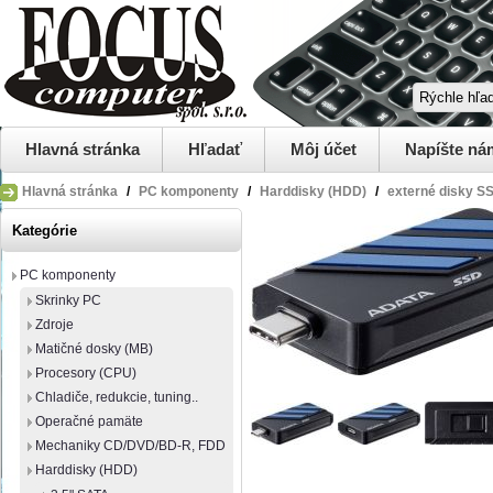
Hlavná stránka
Hľadať
Môj účet
Napíšte ná
Hlavná stránka
/
PC komponenty
/
Harddisky (HDD)
/
externé disky S
Kategórie
PC komponenty
Skrinky PC
Zdroje
Matičné dosky (MB)
Procesory (CPU)
Chladiče, redukcie, tuning..
Operačné pamäte
Mechaniky CD/DVD/BD-R, FDD
Harddisky (HDD)