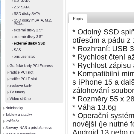
3.5" SATA
2.5" SATA
SSD disky SATA
Popis
SSD disky mSATA, M.2,
PCIe..
* Odolný SSD splňu
externé disky 2.5"
externé disky 3.5"
otřesům a pádu z 
externé disky SSD
* Rozhraní: USB 3
SAS
* Rychlost čtení 
príslušenstvo
* Rychlost zápisu
Grafické karty PCI Express
* Kompatibilní mim
radiče PCI slot
radiče PCI-E slot
s iPhone 15 a dal
zvukové karty
zálohování soubor
TV tunery
* Rozměry 55 x 2
Video strižne
* Váha 13.6g
Notebooky
* Operační systém
Tablety a čítačky
Počítače
novější (je nutné 
Servery, NAS a príslušenstvo
Android 13 nebo n