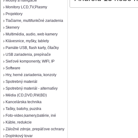
Mobily a navigácie
Monitory LCD,TV,Plasmy
Projektory
Tlačiarne, multifunkčné zariadenia
Skenery
Multimédia, audio, web kamery
Klávesnice, myšky, tablety
Pamäte USB, flash karty, čítačky
USB zariadenia, prepínače
Sieťové komponenty, WIFI, IP
Software
Hry, herné zariadenia, konzoly
Spotrebný materiál
Spotrebný materiál - alternatívy
Média (CD,DVD,RW,BD)
Kancelárska technika
Tašky, batohy, puzdra
Foto-video,kamery,batérie, iné
Káble, redukcie
Záložné zdroje, prepäťove ochrany
Doplnkový tovar