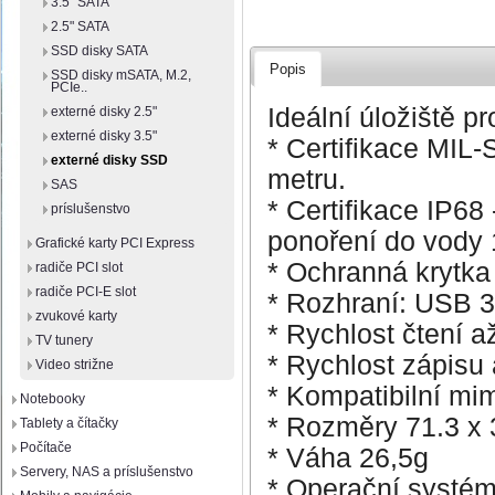
3.5" SATA
2.5" SATA
SSD disky SATA
Popis
SSD disky mSATA, M.2,
PCIe..
Ideální úložiště pr
externé disky 2.5"
externé disky 3.5"
* Certifikace MIL
externé disky SSD
metru.
SAS
* Certifikace IP68
príslušenstvo
ponoření do vody 
Grafické karty PCI Express
* Ochranná krytka 
radiče PCI slot
radiče PCI-E slot
* Rozhraní: USB 3
zvukové karty
* Rychlost čtení 
TV tunery
* Rychlost zápisu
Video strižne
* Kompatibilní mim
Notebooky
* Rozměry 71.3 x
Tablety a čítačky
Počítače
* Váha 26,5g
Servery, NAS a príslušenstvo
* Operační systém