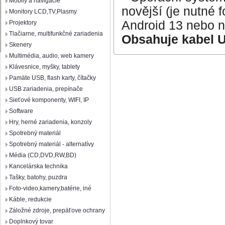
Mobily a navigácie
novější (je nutné 
Monitory LCD,TV,Plasmy
Android 13 nebo n
Projektory
Tlačiarne, multifunkčné zariadenia
Obsahuje kabel 
Skenery
Multimédia, audio, web kamery
Klávesnice, myšky, tablety
Pamäte USB, flash karty, čítačky
USB zariadenia, prepínače
Sieťové komponenty, WIFI, IP
Software
Hry, herné zariadenia, konzoly
Spotrebný materiál
Spotrebný materiál - alternatívy
Média (CD,DVD,RW,BD)
Kancelárska technika
Tašky, batohy, puzdra
Foto-video,kamery,batérie, iné
Káble, redukcie
Záložné zdroje, prepäťove ochrany
Doplnkový tovar