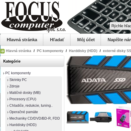
Hlavná stránka
Hľadať
Môj účet
Napíšte ná
Hlavná stránka
/
PC komponenty
/
Harddisky (HDD)
/
externé disky S
Kategórie
PC komponenty
Skrinky PC
Zdroje
Matičné dosky (MB)
Procesory (CPU)
Chladiče, redukcie, tuning..
Operačné pamäte
Mechaniky CD/DVD/BD-R, FDD
Harddisky (HDD)