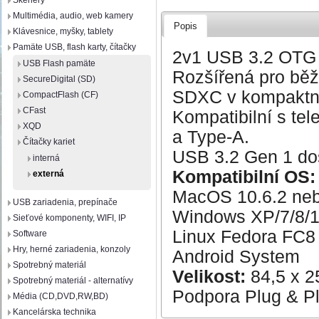
Skenery
Multimédia, audio, web kamery
Popis
Klávesnice, myšky, tablety
Pamäte USB, flash karty, čítačky
2v1 USB 3.2 OTG 
USB Flash pamäte
Rozšířená pro bě
SecureDigital (SD)
SDXC v kompaktní
CompactFlash (CF)
CFast
Kompatibilní s tel
XQD
a Type-A.
Čítačky kariet
USB 3.2 Gen 1 dos
interná
Kompatibilní OS:
externá
MacOS 10.6.2 neb
USB zariadenia, prepínače
Windows XP/7/8/1
Sieťové komponenty, WIFI, IP
Linux Fedora FC8
Software
Hry, herné zariadenia, konzoly
Android System
Spotrebný materiál
Velikost:
84,5 x 
Spotrebný materiál - alternatívy
Podpora Plug & P
Média (CD,DVD,RW,BD)
Kancelárska technika