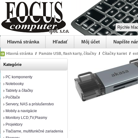
Hlavná stránka
Hľadať
Môj účet
Napíšte ná
Hlavná stránka
/
Pamäte USB, flash karty, čítačky
/
Čítačky kariet
/
ex
Kategórie
PC komponenty
Notebooky
Tablety a čítačky
Počítače
Servery, NAS a príslušenstvo
Mobily a navigácie
Monitory LCD,TV,Plasmy
Projektory
Tlačiarne, multifunkčné zariadenia