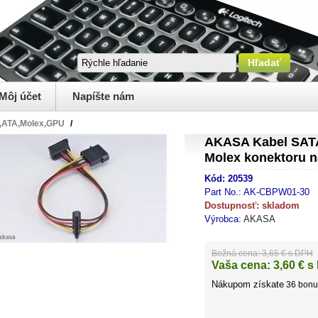
Môj účet
Napíšte nám
,ATA,Molex,GPU
/
AKASA Kabel SATA
Molex konektoru 
Kód:
20539
Part No.:
AK-CBPW01-30
Dostupnosť:
skladom
Výrobca:
AKASA
Bežná cena:
3,65 € s DPH
Vaša cena:
3,60
€ s
Nákupom získate
36
bonu