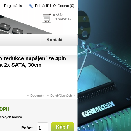
Registrácia
Prihlásiť
Obľúbené
(0)
Košík
13 položiek
Kontakt
 redukce napájení ze 4pin
na 2x SATA, 30cm
 DPH
sových bodov.
Počet: