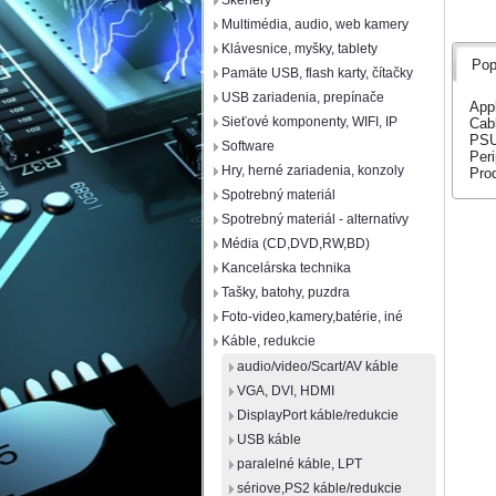
Skenery
Multimédia, audio, web kamery
Klávesnice, myšky, tablety
Pop
Pamäte USB, flash karty, čítačky
USB zariadenia, prepínače
App
Sieťové komponenty, WIFI, IP
Cab
PSU
Software
Per
Hry, herné zariadenia, konzoly
Pro
Spotrebný materiál
Spotrebný materiál - alternatívy
Média (CD,DVD,RW,BD)
Kancelárska technika
Tašky, batohy, puzdra
Foto-video,kamery,batérie, iné
Káble, redukcie
audio/video/Scart/AV káble
VGA, DVI, HDMI
DisplayPort káble/redukcie
USB káble
paralelné káble, LPT
sériove,PS2 káble/redukcie