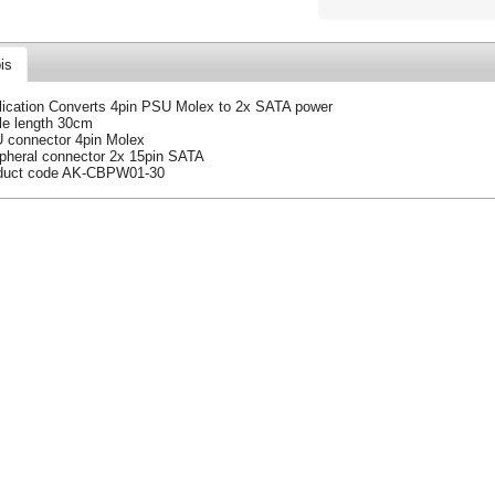
is
lication Converts 4pin PSU Molex to 2x SATA power
le length 30cm
 connector 4pin Molex
ipheral connector 2x 15pin SATA
duct code AK-CBPW01-30