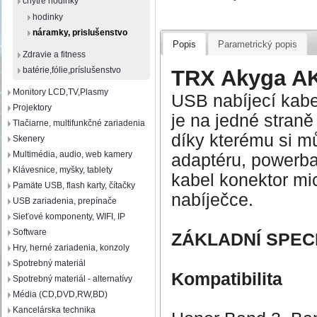
chytré hodinky
hodinky
náramky, prislušenstvo
Popis
Parametrický popis
Zdravie a fitness
batérie,fólie,príslušenstvo
TRX Akyga A
Monitory LCD,TV,Plasmy
USB nabíjecí kabe
Projektory
je na jedné stran
Tlačiarne, multifunkčné zariadenia
díky kterému si mů
Skenery
Multimédia, audio, web kamery
adaptéru, powerb
Klávesnice, myšky, tablety
kabel konektor mi
Pamäte USB, flash karty, čítačky
nabíječce.
USB zariadenia, prepínače
Sieťové komponenty, WIFI, IP
Software
ZÁKLADNÍ SPEC
Hry, herné zariadenia, konzoly
Spotrebný materiál
Kompatibilita
Spotrebný materiál - alternatívy
Média (CD,DVD,RW,BD)
Kancelárska technika