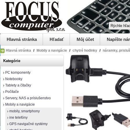
Hlavná stránka
Hľadať
Môj účet
Napíšte ná
Hlavná stránka
/
Mobily a navigácie
/
chytré hodinky
/
náramky, prislu
Kategórie
PC komponenty
Notebooky
Tablety a čítačky
Počítače
Servery, NAS a príslušenstvo
Mobily a navigácie
mobily, smartphony
ine telefóny
GPS navigačné systémy