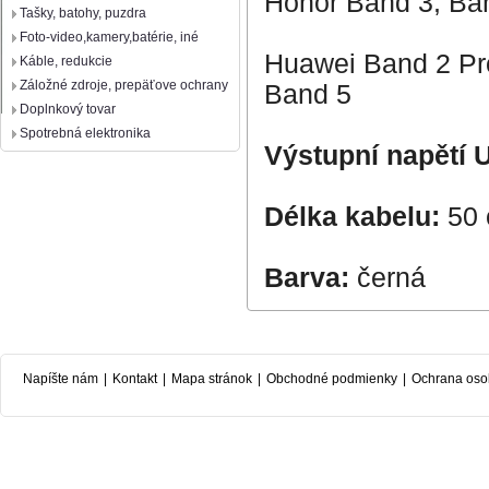
Honor Band 3, Ba
Tašky, batohy, puzdra
Foto-video,kamery,batérie, iné
Huawei Band 2 Pro
Káble, redukcie
Záložné zdroje, prepäťove ochrany
Band 5
Doplnkový tovar
Spotrebná elektronika
Výstupní napětí 
Délka kabelu:
50
Barva:
černá
Napíšte nám
|
Kontakt
|
Mapa stránok
|
Obchodné podmienky
|
Ochrana oso