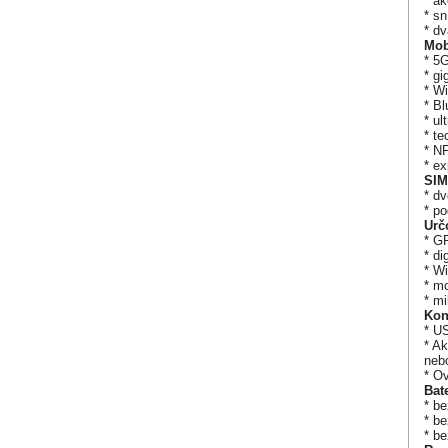
* ak
* sn
* d
Mob
* 5
* g
* Wi
* Bl
* u
* te
* N
* ex
SIM
* d
* p
Urč
* G
* di
* Wi
* mo
* mi
Kon
* U
* Ak
neb
* Ov
Bate
* b
* b
* b