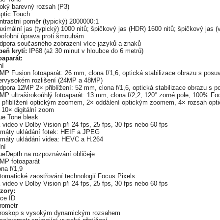
roký barevný rozsah (P3)
aptic Touch
ntrastní poměr (typický) 2000000:1
ximální jas (typický) 1000 nitů; špičkový jas (HDR) 1600 nitů; špičkový jas (v
leofobní úprava proti šmouhám
odpora současného zobrazení více jazyků a znaků
peň krytí:
IP68 (až 30 minut v hloubce do 6 metrů)
oaparát:
ní
8MP Fusion fotoaparát: 26 mm, clona f/1,6, optická stabilizace obrazu s po
ervysokém rozlišení (24MP a 48MP)
odpora 12MP 2× přiblížení: 52 mm, clona f/1,6, optická stabilizace obrazu 
MP ultraširokoúhlý fotoaparát: 13 mm, clona f/2,2, 120° zorné pole, 100% Fo
× přiblížení optickým zoomem, 2× oddálení optickým zoomem, 4× rozsah op
 10× digitální zoom
ue Tone blesk
 video v Dolby Vision při 24 fps, 25 fps, 30 fps nebo 60 fps
ormáty ukládání fotek: HEIF a JPEG
ormáty ukládání videa: HEVC a H.264
ní
rueDepth na rozpoznávání obličeje
2MP fotoaparát
ona f/1,9
tomatické zaostřování technologií Focus Pixels
 video v Dolby Vision při 24 fps, 25 fps, 30 fps nebo 60 fps
zory:
ace ID
rometr
yroskop s vysokým dynamickým rozsahem