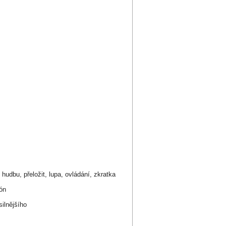
t hudbu, přeložit, lupa, ovládání, zkratka
tón
ilnějšího