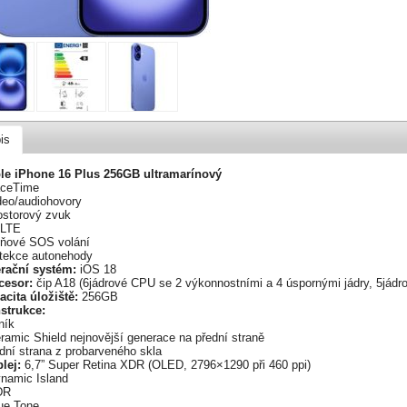
is
le iPhone 16 Plus 256GB ultramarínový
aceTime
deo/audiohovory
ostorový zvuk
oLTE
ísňové SOS volání
etekce autonehody
rační systém:
iOS 18
cesor:
čip A18 (6jádrové CPU se 2 výkonnostními a 4 úspornými jádry, 5jádr
acita úložiště:
256GB
strukce:
iník
ramic Shield nejnovější generace na přední straně
dní strana z probarveného skla
lej:
6,7” Super Retina XDR (OLED, 2796×1290 při 460 ppi)
ynamic Island
DR
rue Tone