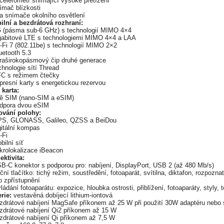
celerometr snímající vysoké přetížení
ímač blízkosti
va snímače okolního osvětlení
ilní a bezdrátová rozhraní:
G (pásma sub-6 GHz) s technologií MIMO 4×4
igabitové LTE s technologiemi MIMO 4×4 a LAA
-Fi 7 (802.11be) s technologií MIMO 2×2
uetooth 5.3
ltraširokopásmový čip druhé generace
chnologie sítí Thread
FC s režimem čtečky
presní karty s energetickou rezervou
 karta:
vě SIM (nano-SIM a eSIM)
odpora dvou eSIM
ování polohy:
PS, GLONASS, Galileo, QZSS a BeiDou
gitální kompas
-Fi
bilní síť
krolokalizace iBeacon
ektivita:
SB-C konektor s podporou pro: nabíjení, DisplayPort, USB 2 (až 480 Mb/s)
ční tlačítko: tichý režim, soustředění, fotoaparát, svítilna, diktafon, rozpozna
o zpřístupnění
ládání fotoaparátu: expozice, hloubka ostrosti, přiblížení, fotoaparáty, styly, 
rie:
vestavěná dobíjecí lithium-iontová
ezdrátové nabíjení MagSafe příkonem až 25 W při použití 30W adaptéru nebo s
ezdrátové nabíjení Qi2 příkonem až 15 W
ezdrátové nabíjení Qi příkonem až 7,5 W