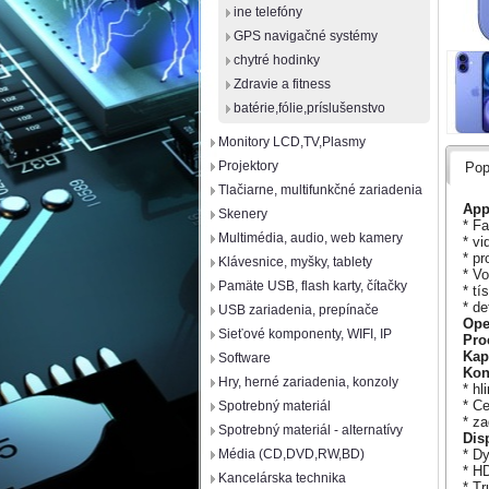
ine telefóny
GPS navigačné systémy
chytré hodinky
Zdravie a fitness
batérie,fólie,príslušenstvo
Monitory LCD,TV,Plasmy
Projektory
Pop
Tlačiarne, multifunkčné zariadenia
App
Skenery
* F
Multimédia, audio, web kamery
* vi
* pr
Klávesnice, myšky, tablety
* V
Pamäte USB, flash karty, čítačky
* t
* d
USB zariadenia, prepínače
Ope
Sieťové komponenty, WIFI, IP
Pro
Kap
Software
Kon
Hry, herné zariadenia, konzoly
* hl
* Ce
Spotrebný materiál
* za
Spotrebný materiál - alternatívy
Disp
* D
Média (CD,DVD,RW,BD)
* H
Kancelárska technika
* T