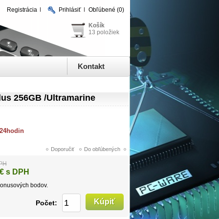
Registrácia
Prihlásiť
Obľúbené
(0)
Košík
13 položiek
Kontakt
lus 256GB /Ultramarine
 24hodin
DPH
€ s DPH
onusových bodov.
Počet: