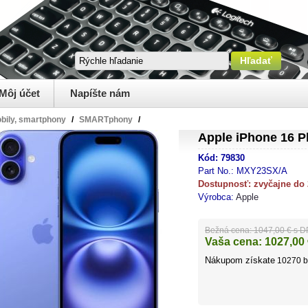
Môj účet
Napíšte nám
bily, smartphony
/
SMARTphony
/
Apple iPhone 16 P
Kód:
79830
Part No.:
MXY23SX/A
Dostupnosť:
zvyčajne do
Výrobca:
Apple
Bežná cena:
1047,00 € s 
Vaša cena:
1027,00
Nákupom získate
10270
b