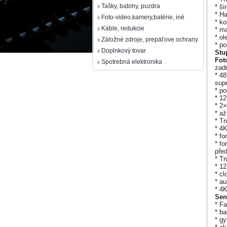
Tašky, batohy, puzdra
* ši
* H
Foto-video,kamery,batérie, iné
* ko
Káble, redukcie
* ma
* o
Záložné zdroje, prepäťove ochrany
* p
Doplnkový tovar
Stu
Fot
Spotrebná elektronika
zad
* 4
sup
* p
* 12
* 2
* až
* Tr
* 4K
* f
* f
před
* T
* 1
* cl
* au
* 4K
Sen
* F
* ba
* g