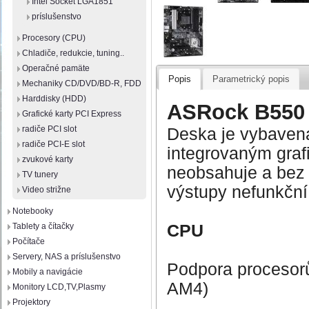
Intel Socket LGA1851
príslušenstvo
Procesory (CPU)
Chladiče, redukcie, tuning..
Operačné pamäte
Popis
Parametrický popis
Mechaniky CD/DVD/BD-R, FDD
Harddisky (HDD)
ASRock B550
Grafické karty PCI Express
radiče PCI slot
Deska je vybavena
radiče PCI-E slot
integrovaným graf
zvukové karty
neobsahuje a bez 
TV tunery
výstupy nefunkční
Video strižne
Notebooky
CPU
Tablety a čítačky
Počítače
Servery, NAS a príslušenstvo
Podpora procesorů
Mobily a navigácie
AM4)
Monitory LCD,TV,Plasmy
Projektory