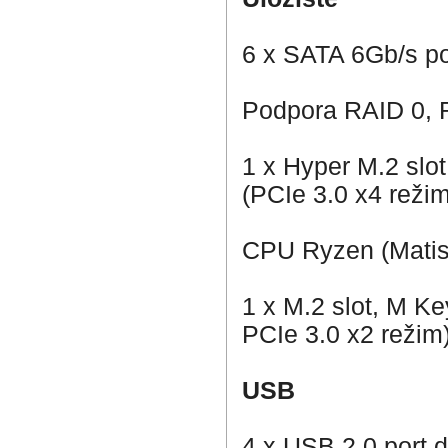
6 x SATA 6Gb/s po
Podpora RAID 0, 
1 x Hyper M.2 slo
(PCIe 3.0 x4 režim
CPU Ryzen (Matis
1 x M.2 slot, M K
PCIe 3.0 x2 režim
USB
4 x USB 2.0 port 