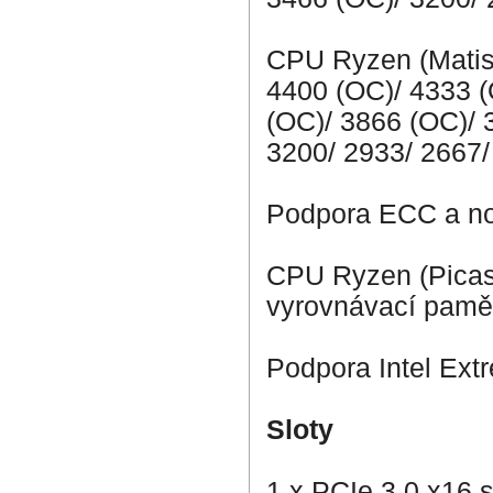
CPU Ryzen (Matis
4400 (OC)/ 4333 (
(OC)/ 3866 (OC)/ 
3200/ 2933/ 2667
Podpora ECC a no
CPU Ryzen (Picas
vyrovnávací pamě
Podpora Intel Ext
Sloty
1 x PCIe 3.0 x16 s