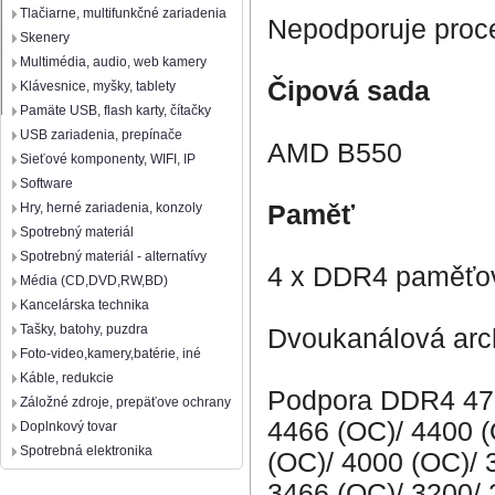
Tlačiarne, multifunkčné zariadenia
Nepodporuje proc
Skenery
Multimédia, audio, web kamery
Čipová sada
Klávesnice, myšky, tablety
Pamäte USB, flash karty, čítačky
USB zariadenia, prepínače
AMD B550
Sieťové komponenty, WIFI, IP
Software
Paměť
Hry, herné zariadenia, konzoly
Spotrebný materiál
Spotrebný materiál - alternatívy
4 x DDR4 paměťov
Média (CD,DVD,RW,BD)
Kancelárska technika
Tašky, batohy, puzdra
Dvoukanálová arch
Foto-video,kamery,batérie, iné
Káble, redukcie
Podpora DDR4 473
Záložné zdroje, prepäťove ochrany
4466 (OC)/ 4400 (
Doplnkový tovar
Spotrebná elektronika
(OC)/ 4000 (OC)/ 
3466 (OC)/ 3200/