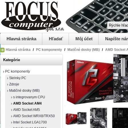
Hlavná stránka
Hľadať
Môj účet
Napíšte ná
Hlavná stránka
/
PC komponenty
/
Matičné dosky (MB)
/
AMD Socket 
Kategórie
PC komponenty
Skrinky PC
Zdroje
Matičné dosky (MB)
s integrovanym CPU
AMD Socket AM4
AMD Socket AM5
AMD Socket WRX8/TRX50
Intel Socket LGA1700