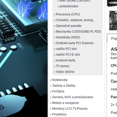
Intel Socket LGA1851
príslušenstvo
Procesory (CPU)
Chladiče, redukcie, tuning..
Operačné pamäte
Mechaniky CD/DVD/BD-R, FDD
Harddisky (HDD)
Pop
Grafické karty PCI Express
AS
radiče PCI slot
Des
radiče PCI-E slot
kart
zvukové karty
CP
TV tunery
Video strižne
Podp
Notebooky
Čip
Tablety a čítačky
Inte
Počítače
Pa
Servery, NAS a príslušenstvo
Mobily a navigácie
2× 
Monitory LCD,TV,Plasmy
Pod
Projektory