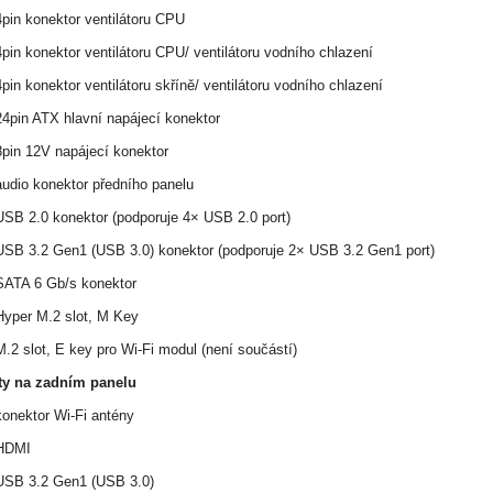
pin konektor ventilátoru CPU
pin konektor ventilátoru CPU/ ventilátoru vodního chlazení
pin konektor ventilátoru skříně/ ventilátoru vodního chlazení
24pin ATX hlavní napájecí konektor
8pin 12V napájecí konektor
audio konektor předního panelu
USB 2.0 konektor (podporuje 4× USB 2.0 port)
USB 3.2 Gen1 (USB 3.0) konektor (podporuje 2× USB 3.2 Gen1 port)
SATA 6 Gb/s konektor
Hyper M.2 slot, M Key
.2 slot, E key pro Wi-Fi modul (není součástí)
ty na zadním panelu
konektor Wi-Fi antény
HDMI
USB 3.2 Gen1 (USB 3.0)