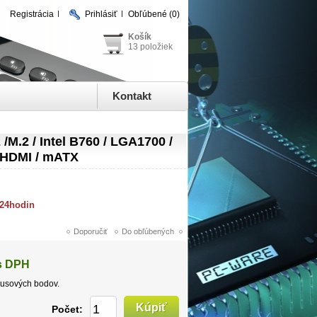
Registrácia
Prihlásiť
Obľúbené
(0)
Košík
13 položiek
Kontakt
M.2 / Intel B760 / LGA1700 /
/ HDMI / mATX
 24hodin
s DPH
usových bodov.
Počet: