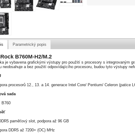
is
Parametrický popis
Rock B760M-H2/M.2
ka je vybavena grafickými výstupy pro použití s procesory s integrovaným gr
u neobsahuje a bez použití odpovídajícího procesoru, budou tyto výstupy nef
U
ora procesorů 12., 13. a 14. generace Intel Core/ Pentium/ Celeron (patice
ová sada
l B760
měť
DDR5 paměťový slot, podpora až 96 GB
pora DDR5 až 7200+ (OC) MHz