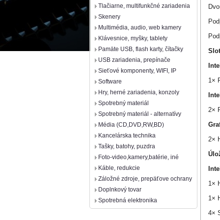
Tlačiarne, multifunkčné zariadenia
Dvo
Skenery
Pod
Multimédia, audio, web kamery
Pod
Klávesnice, myšky, tablety
Pamäte USB, flash karty, čítačky
Slo
USB zariadenia, prepínače
Int
Sieťové komponenty, WIFI, IP
1× P
Software
Hry, herné zariadenia, konzoly
Int
Spotrebný materiál
2× P
Spotrebný materiál - alternatívy
Gra
Média (CD,DVD,RW,BD)
Kancelárska technika
2× H
Tašky, batohy, puzdra
Úlo
Foto-video,kamery,batérie, iné
Káble, redukcie
Int
Záložné zdroje, prepäťove ochrany
1× H
Doplnkový tovar
1× H
Spotrebná elektronika
4× 