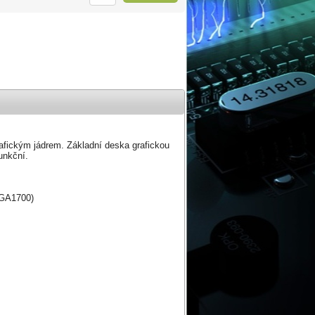
afickým jádrem. Základní deska grafickou
unkční.
 LGA1700)