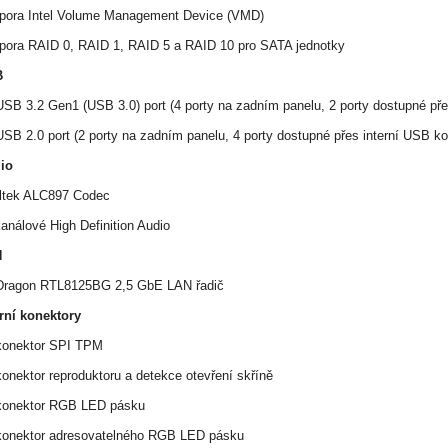
pora Intel Volume Management Device (VMD)
pora RAID 0, RAID 1, RAID 5 a RAID 10 pro SATA jednotky
B
USB 3.2 Gen1 (USB 3.0) port (4 porty na zadním panelu, 2 porty dostupné pře
SB 2.0 port (2 porty na zadním panelu, 4 porty dostupné přes interní USB ko
io
ltek ALC897 Codec
análové High Definition Audio
N
Dragon RTL8125BG 2,5 GbE LAN řadič
erní konektory
konektor SPI TPM
onektor reproduktoru a detekce otevření skříně
konektor RGB LED pásku
konektor adresovatelného RGB LED pásku