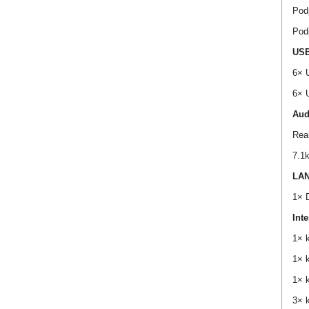
Pod
Pod
US
6× 
6× U
Aud
Rea
7.1k
LA
1× 
Int
1× 
1× k
1× 
3× 