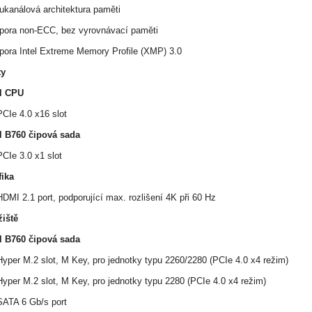
ukanálová architektura paměti
pora non-ECC, bez vyrovnávací paměti
pora Intel Extreme Memory Profile (XMP) 3.0
ty
el CPU
CIe 4.0 x16 slot
el B760 čipová sada
CIe 3.0 x1 slot
fika
DMI 2.1 port, podporující max. rozlišení 4K při 60 Hz
žiště
el B760 čipová sada
yper M.2 slot, M Key, pro jednotky typu 2260/2280 (PCIe 4.0 x4 režim)
yper M.2 slot, M Key, pro jednotky typu 2280 (PCIe 4.0 x4 režim)
SATA 6 Gb/s port