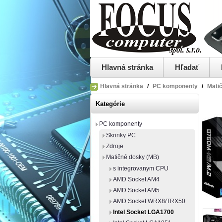
Hlavná stránka
Hľadať
Hlavná stránka
/
PC komponenty
/
Mati
Kategórie
PC komponenty
Skrinky PC
Zdroje
Matičné dosky (MB)
s integrovanym CPU
AMD Socket AM4
AMD Socket AM5
AMD Socket WRX8/TRX50
Intel Socket LGA1700