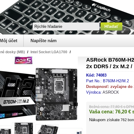
Môj účet
Napíšte nám
čné dosky (MB)
/
Intel Socket LGA1700
/
ASRock B760M-H2 /
2x DDR5 / 2x M.2 
Kód:
74083
Part No.:
B760M-H2/M.2
Dostupnosť:
zvyčajne do
Výrobca:
ASROCK
Bežná cena:
77,80 € s DPH
Vaša cena:
76,20
€ 
Nákupom získate
762
bon