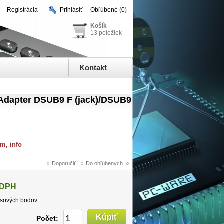
Registrácia
Prihlásiť
Obľúbené
(0)
Košík
13 položiek
Kontakt
dapter DSUB9 F (jack)/DSUB9
om, info
 DPH
sových bodov.
Počet: