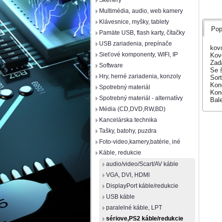
Skenery
Multimédia, audio, web kamery
Klávesnice, myšky, tablety
Pop
Pamäte USB, flash karty, čítačky
USB zariadenia, prepínače
kov
Sieťové komponenty, WIFI, IP
Kov
Zadá
Software
Se 
Hry, herné zariadenia, konzoly
Sort
Kon
Spotrebný materiál
Kon
Spotrebný materiál - alternatívy
Bal
Média (CD,DVD,RW,BD)
Kancelárska technika
Tašky, batohy, puzdra
Foto-video,kamery,batérie, iné
Káble, redukcie
audio/video/Scart/AV káble
VGA, DVI, HDMI
DisplayPort káble/redukcie
USB káble
paralelné káble, LPT
sériove,PS2 káble/redukcie