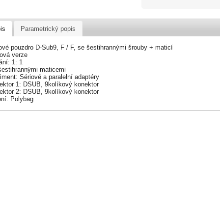
is
Parametrický popis
ové pouzdro D-Sub9, F / F, se šestihrannými šrouby + maticí
ová verze
ní: 1: 1
šestihrannými maticemi
iment: Sériové a paralelní adaptéry
ektor 1: DSUB, 9kolíkový konektor
ektor 2: DSUB, 9kolíkový konektor
ení: Polybag