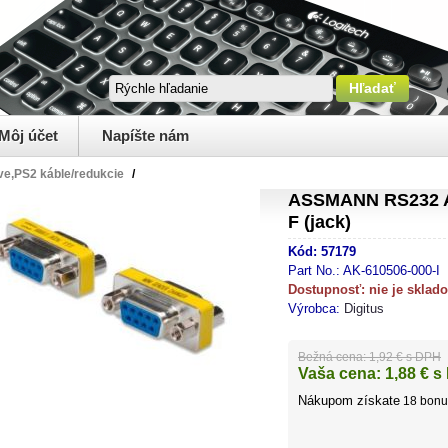
Môj účet
Napíšte nám
ve,PS2 káble/redukcie
/
ASSMANN RS232 A
F (jack)
Kód:
57179
Part No.:
AK-610506-000-I
Dostupnosť:
nie je sklad
Výrobca:
Digitus
Bežná cena:
1,92 € s DPH
Vaša cena:
1,88
€ s
Nákupom získate
18
bonu