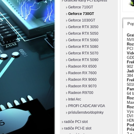
Grafické karty PCI Express
Geforce 710GT
Geforce 730GT
Geforce 1030GT
Pop
Geforce RTX 3050
Geforce RTX 5050
Gra
NVI
Geforce RTX 5060
Roz
Geforce RTX 5080
PCI
Vid
Geforce RTX 5070
GDD
Geforce RTX 5090
Fre
902
Radeon RX 6500
Jad
Radeon RX 7600
384
Radeon RX 9060
Fre
501
Radeon RX 9070
Pam
Radeon R9700
64 b
Roz
Intel Arc
Max
PROFI CAD/CAM VGA
Roz
Výs
príslušenstvo/doplnky
DVI
HDM
radiče PCI slot
Pod
radiče PCI-E slot
Prí
2 x 