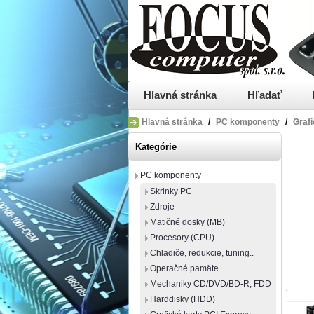
Hlavná stránka
Hľadať
Hlavná stránka
/
PC komponenty
/
Grafi
Kategórie
PC komponenty
Skrinky PC
Zdroje
Matičné dosky (MB)
Procesory (CPU)
Chladiče, redukcie, tuning..
Operačné pamäte
Mechaniky CD/DVD/BD-R, FDD
Harddisky (HDD)