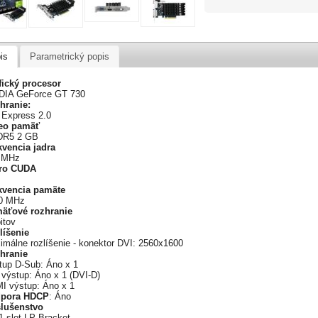
is
Parametrický popis
fický procesor
DIA GeForce GT 730
hranie:
 Express 2.0
eo pamäť
R5 2 GB
kvencia jadra
 MHz
ro CUDA
kvencia pamäte
0 MHz
äťové rozhranie
itov
líšenie
imálne rozlíšenie - konektor DVI: 2560x1600
hranie
tup D-Sub: Áno x 1
 výstup: Áno x 1 (DVI-D)
I výstup: Áno x 1
pora HDCP
: Áno
slušenstvo
1-slot LP Bracket