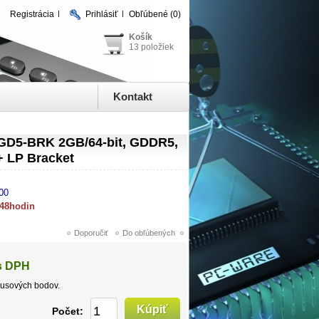
Registrácia
Prihlásiť
Obľúbené
(0)
Košík
13 položiek
Kontakt
D5-BRK 2GB/64-bit, GDDR5,
+ LP Bracket
00
 48hodin
s DPH
usových bodov.
Počet: