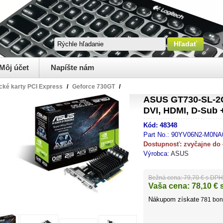
Môj účet
Napíšte nám
cké karty PCI Express
/
Geforce 730GT
/
ASUS GT730-SL-2G
DVI, HDMI, D-Sub 
Kód:
48348
Part No.:
90YV06N2-M0NA
Dostupnosť:
zvyčajne do
Výrobca:
ASUS
Bežná cena:
79,70 € s DPH
Vaša cena:
78,10
€ 
Nákupom získate
781
bon