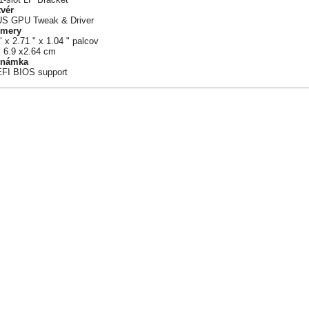
tvér
S GPU Tweak & Driver
mery
" x 2.71 " x 1.04 " palcov
x 6.9 x2.64 cm
známka
EFI BIOS support