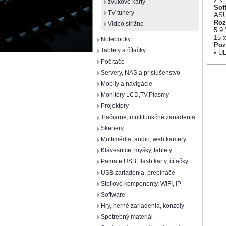
zvukové karty
Sof
TV tunery
ASU
Roz
Video strižne
5.9 
15 
Notebooky
Po
Tablety a čítačky
• U
Počítače
Servery, NAS a príslušenstvo
Mobily a navigácie
Monitory LCD,TV,Plasmy
Projektory
Tlačiarne, multifunkčné zariadenia
Skenery
Multimédia, audio, web kamery
Klávesnice, myšky, tablety
Pamäte USB, flash karty, čítačky
USB zariadenia, prepínače
Sieťové komponenty, WIFI, IP
Software
Hry, herné zariadenia, konzoly
Spotrebný materiál