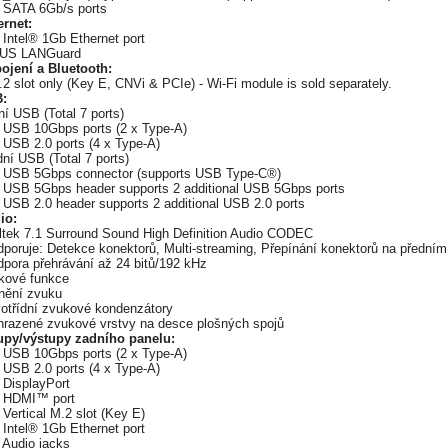
x SATA 6Gb/s ports
ernet:
 Intel® 1Gb Ethernet port
US LANGuard
pojení a Bluetooth:
2 slot only (Key E, CNVi & PCIe) - Wi-Fi module is sold separately.
:
í USB (Total 7 ports)
x USB 10Gbps ports (2 x Type-A)
 USB 2.0 ports (4 x Type-A)
ní USB (Total 7 ports)
x USB 5Gbps connector (supports USB Type-C®)
x USB 5Gbps header supports 2 additional USB 5Gbps ports
 USB 2.0 header supports 2 additional USB 2.0 ports
io:
ltek 7.1 Surround Sound High Definition Audio CODEC
dporuje: Detekce konektorů, Multi-streaming, Přepínání konektorů na předním
dpora přehrávání až 24 bitů/192 kHz
kové funkce
ínění zvuku
votřídní zvukové kondenzátory
hrazené zvukové vrstvy na desce plošných spojů
upy/výstupy zadního panelu:
x USB 10Gbps ports (2 x Type-A)
 USB 2.0 ports (4 x Type-A)
 DisplayPort
x HDMI™ port
 Vertical M.2 slot (Key E)
 Intel® 1Gb Ethernet port
 Audio jacks