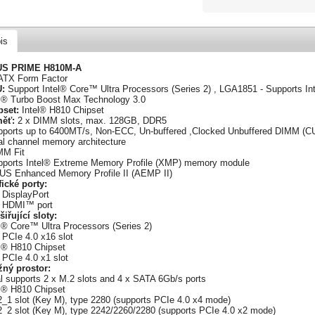
is
S PRIME H810M-A
ATX Form Factor
U:
Support Intel® Core™ Ultra Processors (Series 2) , LGA1851 - Supports I
el® Turbo Boost Max Technology 3.0
pset:
Intel® H810 Chipset
měť:
2 x DIMM slots, max. 128GB, DDR5
pports up to 6400MT/s, Non-ECC, Un-buffered ,Clocked Unbuffered DIMM (
al channel memory architecture
MM Fit
pports Intel® Extreme Memory Profile (XMP) memory module
US Enhanced Memory Profile II (AEMP II)
fické porty:
 DisplayPort
x HDMI™ port
iřující sloty:
l® Core™ Ultra Processors (Series 2)
 PCIe 4.0 x16 slot
el® H810 Chipset
 PCIe 4.0 x1 slot
žný prostor:
l supports 2 x M.2 slots and 4 x SATA 6Gb/s ports
el® H810 Chipset
2_1 slot (Key M), type 2280 (supports PCIe 4.0 x4 mode)
2_2 slot (Key M), type 2242/2260/2280 (supports PCIe 4.0 x2 mode)