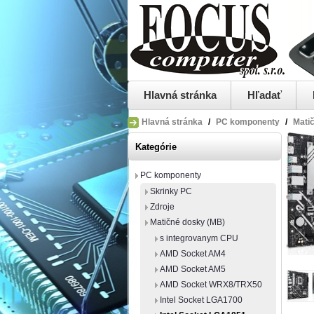
Hlavná stránka
Hľadať
Hlavná stránka
/
PC komponenty
/
Mati
Kategórie
PC komponenty
Skrinky PC
Zdroje
Matičné dosky (MB)
s integrovanym CPU
AMD Socket AM4
AMD Socket AM5
AMD Socket WRX8/TRX50
Intel Socket LGA1700