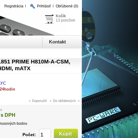
Registrácia
Prihlásiť
Obľúbené
(0)
Košík
13 položiek
Kontakt
851 PRIME H810M-A-CSM,
HDMI, mATX
AYC
 24hodin
H
 s DPH
nusových bodov.
Počet: