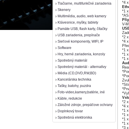
*4 
Tlačiarne, multifunkčné zariadenia
Eth
Skenery
*1 x
*AS
Multimédia, audio, web kamery
Při
Klávesnice, myšky, tablety
V-M.
USB
Pamäte USB, flash karty, čítačky
Zadn
USB zariadenia, prepínače
*2 
*4 x
Sieťové komponenty, WIFI, IP
Před
Software
*1 
*1 
Hry, herné zariadenia, konzoly
*1 x
Spotrebný materiál
Aud
Spotrebný materiál - alternatívy
Rea
*Po
Média (CD,DVD,RW,BD)
*Po
Kancelárska technika
Zvu
*St
Tašky, batohy, puzdra
*Pr
Foto-video,kamery,batérie, iné
*Vy
Vst
Káble, redukcie
*2 
Záložné zdroje, prepäťove ochrany
*4 x
*1 x
Doplnkový tovar
*1 
Spotrebná elektronika
*1 x
*1 x
*3 x