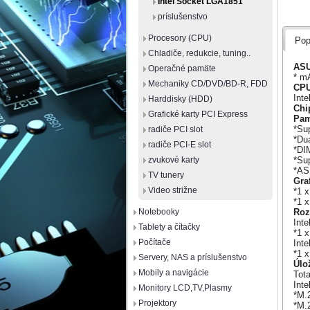
Intel Socket LGA1851
príslušenstvo
Procesory (CPU)
Pop
Chladiče, redukcie, tuning..
ASU
Operačné pamäte
* m
Mechaniky CD/DVD/BD-R, FDD
CP
Int
Harddisky (HDD)
Chi
Grafické karty PCI Express
Pa
*Su
radiče PCI slot
*Du
radiče PCI-E slot
*DI
*Su
zvukové karty
*AS
TV tunery
Gra
Video strižne
*1 x
*1 
Rozš
Notebooky
Inte
Tablety a čítačky
*1 x
Počítače
Int
*1 x
Servery, NAS a príslušenstvo
Úlo
Mobily a navigácie
Tota
Int
Monitory LCD,TV,Plasmy
*M.
Projektory
*M.