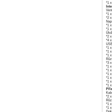
*1 
Int
Vent
*1 
*2 
Nap
*1 
*1 
Úlož
*2 x
*4 
USB
*1 
*1 
*1 x
Růz
*3 
*1 
*1 
*1 
*1 
*1 
*1 
Pří
Kab
*2 
Růz
*1 x
*1 
Dok