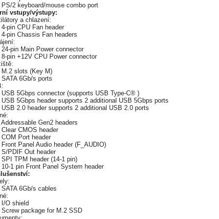
x PS/2 keyboard/mouse combo port
erní vstupy/výstupy:
ilátory a chlazení:
x 4-pin CPU Fan header
x 4-pin Chassis Fan headers
ájení:
x 24-pin Main Power connector
x 8-pin +12V CPU Power connector
iště:
 M.2 slots (Key M)
x SATA 6Gb/s ports
:
x USB 5Gbps connector (supports USB Type-C® )
x USB 5Gbps header supports 2 additional USB 5Gbps ports
 USB 2.0 header supports 2 additional USB 2.0 ports
né:
x Addressable Gen2 headers
x Clear CMOS header
x COM Port header
x Front Panel Audio header (F_AUDIO)
x S/PDIF Out header
x SPI TPM header (14-1 pin)
x 10-1 pin Front Panel System header
slušenství:
ely:
x SATA 6Gb/s cables
né:
 I/O shield
x Screw package for M.2 SSD
umenty: