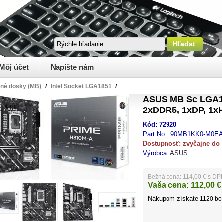
Môj účet
Napíšte nám
čné dosky (MB)
/
Intel Socket LGA1851
/
ASUS MB Sc LGA1
2xDDR5, 1xDP, 1x
Kód:
72920
Part No.:
90MB1KK0-M0E
Dostupnosť:
zvyčajne do
Výrobca:
ASUS
Bežná cena:
114,00 € s DP
Vaša cena:
112,00
€
Nákupom získate
1120
bo