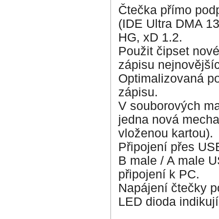
Čtečka přímo podp
(IDE Ultra DMA 13
HG, xD 1.2.
Použit čipset nové
zápisu nejnovější
Optimalizovaná pod
zápisu.
V souborových man
jedna nová mechan
vloženou kartou).
Připojení přes USB
B male / A male U
připojení k PC.
Napájení čtečky p
LED dioda indikují