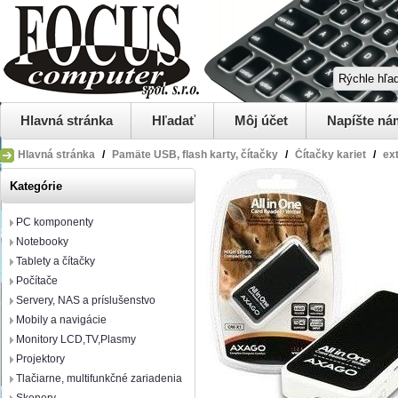
Hlavná stránka
Hľadať
Môj účet
Napíšte ná
Hlavná stránka
/
Pamäte USB, flash karty, čítačky
/
Čítačky kariet
/
ex
Kategórie
PC komponenty
Notebooky
Tablety a čítačky
Počítače
Servery, NAS a príslušenstvo
Mobily a navigácie
Monitory LCD,TV,Plasmy
Projektory
Tlačiarne, multifunkčné zariadenia