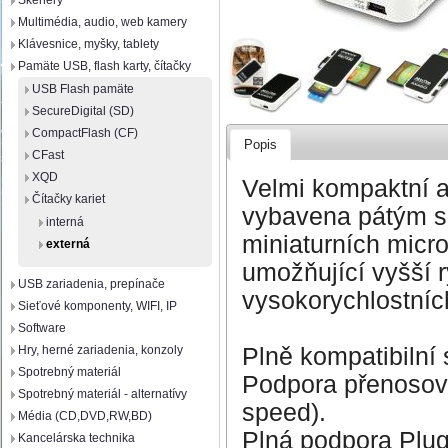
Skenery
Multimédia, audio, web kamery
Klávesnice, myšky, tablety
Pamäte USB, flash karty, čítačky
USB Flash pamäte
SecureDigital (SD)
CompactFlash (CF)
Popis
CFast
XQD
Velmi kompaktní a
Čítačky kariet
vybavena pátým s
interná
miniaturních micr
externá
umožňující vyšší r
USB zariadenia, prepínače
vysokorychlostníc
Sieťové komponenty, WIFI, IP
Software
Plně kompatibilní
Hry, herné zariadenia, konzoly
Spotrebný materiál
Podpora přenosovýc
Spotrebný materiál - alternatívy
speed).
Média (CD,DVD,RW,BD)
Plná podpora Plug
Kancelárska technika