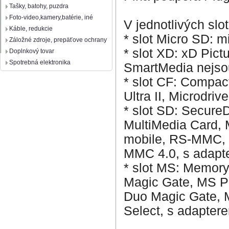
Tašky, batohy, puzdra
Foto-video,kamery,batérie, iné
V jednotlivých slo
Káble, redukcie
* slot Micro SD: 
Záložné zdroje, prepäťove ochrany
* slot XD: xD Pict
Doplnkový tovar
Spotrebná elektronika
SmartMedia nejso
* slot CF: Compact
Ultra II, Microdriv
* slot SD: Secure
MultiMedia Card,
mobile, RS-MMC,
MMC 4.0, s adapt
* slot MS: Memor
Magic Gate, MS P
Duo Magic Gate,
Select, s adapter