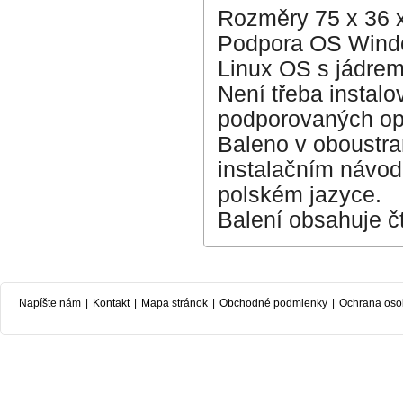
Rozměry 75 x 36 
Podpora OS Windo
Linux OS s jádrem
Není třeba instalo
podporovaných op
Baleno v oboustra
instalačním návo
polském jazyce.
Balení obsahuje č
Napíšte nám
|
Kontakt
|
Mapa stránok
|
Obchodné podmienky
|
Ochrana oso