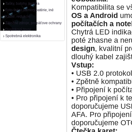
Tašky, batohy, puzdra
Kompatibilita se 
Foto-video,kamery,batérie, iné
OS a Android
umož
Káble, redukcie
počítačích a note
Záložné zdroje, prepäťove ochrany
Doplnkový tovar
Chytrá LED indikac
Spotrebná elektronika
poté zhasne a ner
design
, kvalitní 
dlouhý kabel zajiš
Vstup:
• USB 2.0 protoko
• Zpětně kompatibi
• Připojení k počí
• Pro připojení k
doporučujeme US
AFA. Pro připojen
doporučujeme OTG
Čtečka karet: