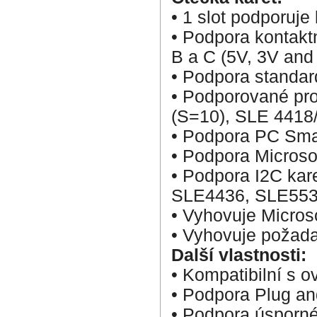
• 1 slot podporuje 
• Podpora kontaktn
B a C (5V, 3V and
• Podpora standar
• Podporované pro
(S=10), SLE 4418/
• Podpora PC Sma
• Podpora Microso
• Podpora I2C ka
SLE4436, SLE553
• Vyhovuje Micro
• Vyhovuje požad
Další vlastnosti:
• Kompatibilní s 
• Podpora Plug an
• Podpora úsporné