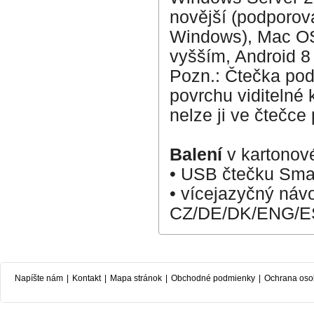
novější (podporov
Windows), Mac OS 
vyšším, Android 8 
Pozn.: Čtečka podp
povrchu viditelné 
nelze ji ve čtečce 
Balení
v kartonov
• USB čtečku Smar
• vícejazyčný náv
CZ/DE/DK/ENG/E
Napíšte nám
|
Kontakt
|
Mapa stránok
|
Obchodné podmienky
|
Ochrana oso