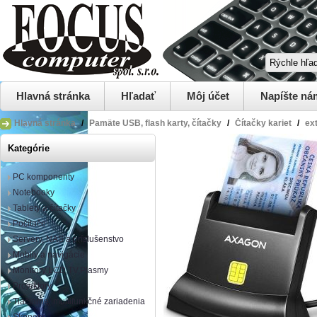
Hlavná stránka
Hľadať
Môj účet
Napíšte ná
Hlavná stránka
/
Pamäte USB, flash karty, čítačky
/
Čítačky kariet
/
ex
Kategórie
PC komponenty
Notebooky
Tablety a čítačky
Počítače
Servery, NAS a príslušenstvo
Mobily a navigácie
Monitory LCD,TV,Plasmy
Projektory
Tlačiarne, multifunkčné zariadenia