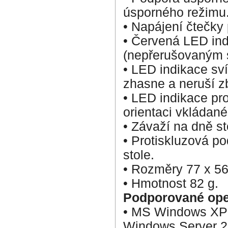
úsporného režimu
• Napájení čtečky
• Červená LED indi
(nepřerušovaným s
• LED indikace svít
zhasne a neruší z
• LED indikace pro
orientaci vkládané
• Závaží na dně sto
• Protiskluzová 
stole.
• Rozměry 77 x 56
• Hmotnost 82 g.
Podporované ope
• MS Windows XP / V
Windows Server 20