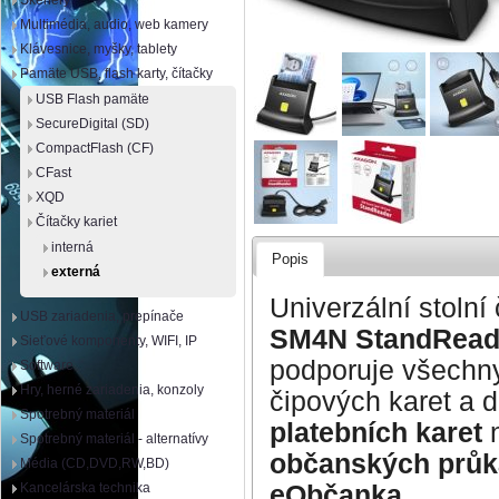
Skenery
Multimédia, audio, web kamery
Klávesnice, myšky, tablety
Pamäte USB, flash karty, čítačky
USB Flash pamäte
SecureDigital (SD)
CompactFlash (CF)
CFast
XQD
Čítačky kariet
interná
Popis
externá
Univerzální stolní
USB zariadenia, prepínače
SM4N StandRead
Sieťové komponenty, WIFI, IP
podporuje všechn
Software
Hry, herné zariadenia, konzoly
čipových karet a 
Spotrebný materiál
platebních karet
n
Spotrebný materiál - alternatívy
občanských průk
Média (CD,DVD,RW,BD)
eObčanka
.
Kancelárska technika