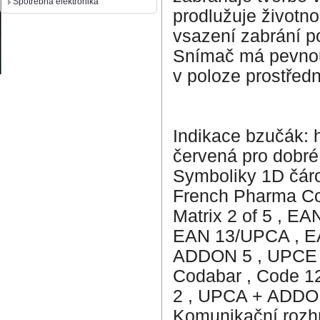
Spotrebná elektronika
prodlužuje životn
vsazení zabrání p
Snímač má pevnou 
v poloze prostředn
Indikace bzučák: h
červená pro dobré 
Symboliky 1D čáro
French Pharma Code
Matrix 2 of 5 , E
EAN 13/UPCA , E
ADDON 5 , UPCE 
Codabar , Code 1
2 , UPCA + ADDO
Komunikační rozh