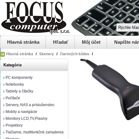
Hlavná stránka
Hľadať
Môj účet
Napíšte ná
Hlavná stránka
/
Skenery
/
čiarových kódov
/
Kategórie
PC komponenty
Notebooky
Tablety a čítačky
Počítače
Servery, NAS a príslušenstvo
Mobily a navigácie
Monitory LCD,TV,Plasmy
Projektory
Tlačiarne, multifunkčné zariadenia