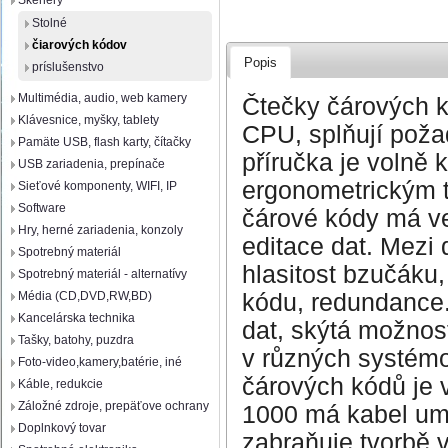
Skenery
Stolné
čiarových kódov
Popis
príslušenstvo
Multimédia, audio, web kamery
Čtečky čárových 
Klávesnice, myšky, tablety
CPU, splňují pož
Pamäte USB, flash karty, čítačky
příručka je volně 
USB zariadenia, prepínače
ergonometrickým 
Sieťové komponenty, WIFI, IP
Software
čárové kódy má ve
Hry, herné zariadenia, konzoly
editace dat. Mezi 
Spotrebný materiál
hlasitost bzučáku
Spotrebný materiál - alternatívy
kódu, redundance
Média (CD,DVD,RW,BD)
Kancelárska technika
dat, skýtá možnost
Tašky, batohy, puzdra
v různých systém
Foto-video,kamery,batérie, iné
čárových kódů je 
Káble, redukcie
Záložné zdroje, prepäťove ochrany
1000 má kabel umí
Doplnkový tovar
zabraňuje tvorbě 