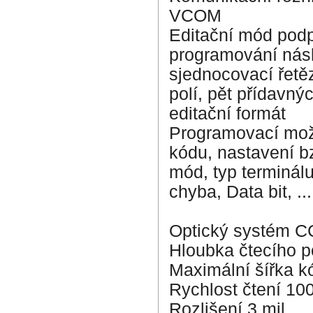
VCOM
Editační mód podp
programování násl
sjednocovací řetěz
polí, pět přídavn
editační formát
Programovací možno
kódu, nastavení b
mód, typ terminálu
chyba, Data bit, ...
Optický systém C
Hloubka čtecího 
Maximální šířka 
Rychlost čtení 10
Rozlišení 3 mil