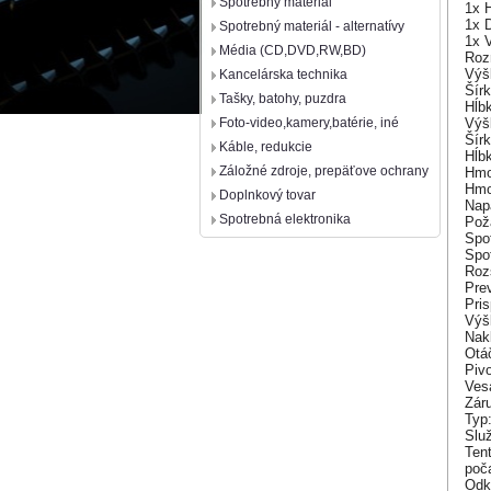
Spotrebný materiál
1x 
1x 
Spotrebný materiál - alternatívy
1x 
Média (CD,DVD,RW,BD)
Roz
Výš
Kancelárska technika
Šír
Tašky, batohy, puzdra
Hĺb
Výš
Foto-video,kamery,batérie, iné
Šír
Káble, redukcie
Hĺb
Záložné zdroje, prepäťove ochrany
Hmo
Hmo
Doplnkový tovar
Nap
Spotrebná elektronika
Pož
Spot
Spo
Roz
Pre
Pri
Výš
Nakl
Otáč
Pivo
Ves
Zár
Typ
Slu
Ten
poč
Odk