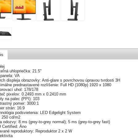
is
lej
teľná uhlopriečka: 21.5"
 panela: VA
ch displeja obrazovky: Anti-glare s povrchovou úpravou tvrdosti 3H
imálne prednastavené rozlíšenie: Full HD (1080p) 1920 x 1080
orovací uhol: 178/178
teč pixelov: 0.2493 mm x 0.2410 mm
ly na palec (PPI): 103
trastný pomer: 3000:1
er strán: 16:9
hnológia podsvietenia: LED Edgelight System
: 250 cd/m2
 odozvy: 8 ms (grey-to-grey normal); 5 ms (grey-to-grey fast)
 Certified: Áno
avané reproduktory: Reproduktor 2 x 2 W
ktivita