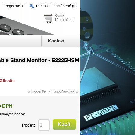
Registrácia
Prihlásiť
Obľúbené
(0)
Košík
13 položiek
Kontakt
table Stand Monitor - E2225HSM
 24hodin
s DPH
usových bodov.
Počet: