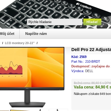
Môj účet
Napíšte nám
y
/
LCD monitory 20-22"
/
Dell Pro 22 Adjus
Kód:
2569
Part No.:
210-BRDT
Dostupnosť:
zvyčajne do
Výrobca:
DELL
Bežná cena:
86,60 € s DPH
Vaša cena:
84,90
€ 
Nákupom získate
849
bon