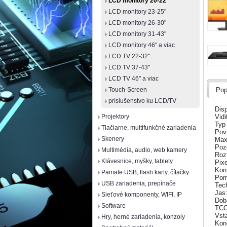
LCD monitory 20-22"
LCD monitory 23-25"
LCD monitory 26-30"
LCD monitory 31-43"
LCD monitory 46" a viac
LCD TV 22-32"
LCD TV 37-43"
LCD TV 46" a viac
Touch-Screen
Pop
príslušenstvo ku LCD/TV
Disp
Vidi
Projektory
Typ
Tlačiarne, multifunkčné zariadenia
Povr
Skenery
Max
Poz
Multimédia, audio, web kamery
Roz
Klávesnice, myšky, tablety
Pixe
Kon
Pamäte USB, flash karty, čítačky
Pom
USB zariadenia, prepínače
Tec
Jas
Sieťové komponenty, WIFI, IP
Doba
Software
TCO
Vst
Hry, herné zariadenia, konzoly
Kone