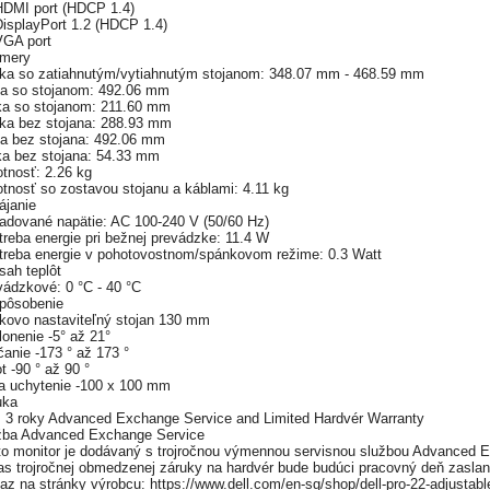
HDMI port (HDCP 1.4)
DisplayPort 1.2 (HDCP 1.4)
VGA port
mery
ka so zatiahnutým/vytiahnutým stojanom: 348.07 mm - 468.59 mm
ka so stojanom: 492.06 mm
ka so stojanom: 211.60 mm
ka bez stojana: 288.93 mm
ka bez stojana: 492.06 mm
ka bez stojana: 54.33 mm
tnosť: 2.26 kg
tnosť so zostavou stojanu a káblami: 4.11 kg
ájanie
adované napätie: AC 100-240 V (50/60 Hz)
reba energie pri bežnej prevádzke: 11.4 W
treba energie v pohotovostnom/spánkovom režime: 0.3 Watt
sah teplôt
vádzkové: 0 °C - 40 °C
spôsobenie
kovo nastaviteľný stojan 130 mm
onenie -5° až 21°
anie -173 ° až 173 °
t -90 ° až 90 °
a uchytenie -100 x 100 mm
uka
: 3 roky Advanced Exchange Service and Limited Hardvér Warranty
žba Advanced Exchange Service
to monitor je dodávaný s trojročnou výmennou servisnou službou Advanced E
as trojročnej obmedzenej záruky na hardvér bude budúci pracovný deň zaslan
az na stránky výrobcu: https://www.dell.com/en-sg/shop/dell-pro-22-adjustab