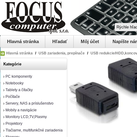
Hlavná stránka
Hľadať
Môj účet
Napíšte ná
Hlavná stránka
/
USB zariadenia, prepínače
/
USB redukcie/HDD,konco
Kategórie
PC komponenty
Notebooky
Tablety a čítačky
Počítače
Servery, NAS a príslušenstvo
Mobily a navigácie
Monitory LCD,TV,Plasmy
Projektory
Tlačiarne, multifunkčné zariadenia