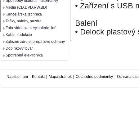
Spotrebný materiál - alternatívy
• Zařízení s USB 
Média (CD,DVD,RW,BD)
Kancelárska technika
Balení
Tašky, batohy, puzdra
Foto-video,kamery,batérie, iné
• Delock plastový
Káble, redukcie
Záložné zdroje, prepäťove ochrany
Doplnkový tovar
Spotrebná elektronika
Napíšte nám
|
Kontakt
|
Mapa stránok
|
Obchodné podmienky
|
Ochrana oso