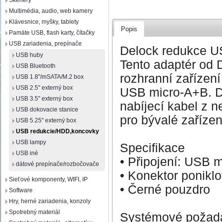
Skenery
Multimédia, audio, web kamery
Klávesnice, myšky, tablety
Popis
Pamäte USB, flash karty, čítačky
USB zariadenia, prepínače
Delock redukce U
USB huby
Tento adaptér od 
USB Bluetooth
rozhranní zařízení
USB 1.8"/mSATA/M.2 box
USB 2.5" externý box
USB micro-A+B. Dí
USB 3.5" externý box
nabíjecí kabel z n
USB dokovacie stanice
pro bývalé zařízen
USB 5.25" externý box
USB redukcie/HDD,koncovky
USB lampy
Specifikace
USB iné
• Připojení: USB
dátové prepínače/rozbočovače
• Konektor ponikl
Sieťové komponenty, WIFI, IP
• Černé pouzdro
Software
Hry, herné zariadenia, konzoly
Spotrebný materiál
Systémové požad