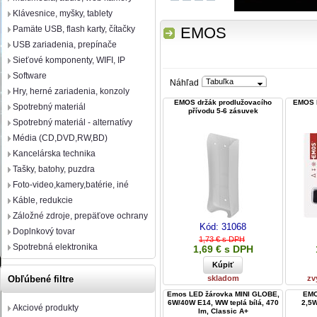
Klávesnice, myšky, tablety
Pamäte USB, flash karty, čítačky
EMOS
USB zariadenia, prepínače
Sieťové komponenty, WIFI, IP
Software
Tabuľka
Náhľad
Hry, herné zariadenia, konzoly
EMOS držák prodlužovacího
EMOS 
Spotrebný materiál
přívodu 5-6 zásuvek
Spotrebný materiál - alternatívy
Média (CD,DVD,RW,BD)
Kancelárska technika
Tašky, batohy, puzdra
Foto-video,kamery,batérie, iné
Káble, redukcie
Záložné zdroje, prepäťove ochrany
Kód:
31068
Doplnkový tovar
1,73 € s DPH
Spotrebná elektronika
1,69 € s DPH
skladom
zv
Obľúbené filtre
Emos LED žárovka MINI GLOBE,
EMO
6W/40W E14, WW teplá bílá, 470
2,5
Akciové produkty
lm, Classic A+