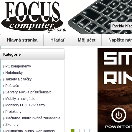
Hlavná stránka
Hľadať
Môj účet
Napíšte ná
Kategórie
PC komponenty
Notebooky
Tablety a čítačky
Počítače
Servery, NAS a príslušenstvo
Mobily a navigácie
Monitory LCD,TV,Plasmy
Projektory
Tlačiarne, multifunkčné zariadenia
Skenery
Multimédia, audio, web kamery