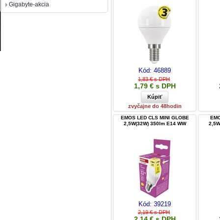
Gigabyte-akcia
Kód:
46889
1,83 € s DPH
1,79 € s DPH
zvyčajne do 48hodin
EMOS LED CLS MINI GLOBE
EMO
2,5W(32W) 350lm E14 WW
2,5W
Kód:
39219
2,19 € s DPH
2,14 € s DPH