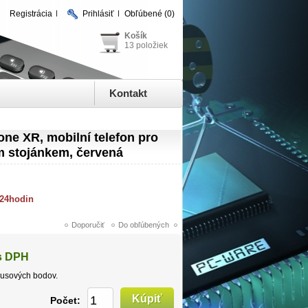
Registrácia
Prihlásiť
Obľúbené
(0)
Košík
13 položiek
Kontakt
e XR, mobilní telefon pro
ím stojánkem, červená
 24hodin
s DPH
usových bodov.
Počet: