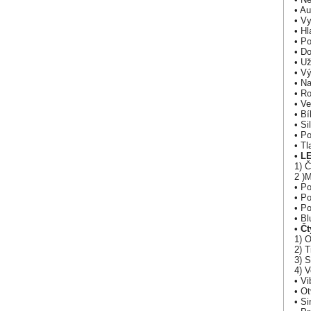
• Au
• Vy
• Hl
• Po
• Do
• U
• V
• Na
• Ro
• Ve
• Bí
• Si
• Po
• Tl
• L
1) Č
2 )
• P
• P
• P
• Bl
• Čt
1) 
2) T
3) 
4) 
• V
• Ot
• Si