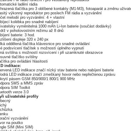
tomatické ladění rádia
hrazená tlačítka pro 3 oblíbené kontakty (M1-M3), fotoaparát a změnu uživate
asitý výkonný reproduktor pro poslech FM rádia a vyzvánění
čet melodií pro vyzvánění: 4 + vlastní
bíjecí kolébka pro snadné nabíjení
živatelsky vyměnitelná 1000 mAh Li-Ion baterie (součást dodávky)
ýdrž v pohotovostním režimu až 8 dnů
bíjení baterie: 3 hod.
zlišení displeje 320 x 240 px
lká oddělená tlačítka klávesnice pro snadné ovládání
lé podsvícení tlačítek s možností úplného vypnutí
lná svítilna s možností rozsvícení i při uzamknuté obrazovce
suvné tlačítko svítilny
ačítka pro ovládání hlasitosti
ED indikace:
ervená LED indikace značí nízký stav baterie nebo nabíjení baterie
Modrá LED indikace značí zmeškaný hovor nebo nepřečtenou zprávu
okrytí pásem GSM 850/900/1 800/1 900 MHz
odpora SMS a MMS zpráv
odpora SIM Toolkit
uetooth verze 3.0
yři uživatelské profily
Obecný
ichý
Schůzka
Venku
ibrační vyzvánění
vor na poutko
ngle SIM (Mini SIM)