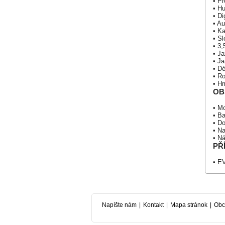
• Pr
• Hu
• Di
• A
• Ka
• S
• 3
• J
• J
• Dé
• R
• Hm
OB
• Mo
• Ba
• Do
• Na
• N
PŘ
• E
Napíšte nám
|
Kontakt
|
Mapa stránok
|
Obc