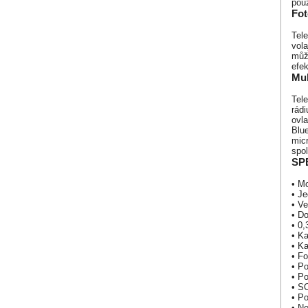
použ
Fot
Tel
vola
může
efek
Mul
Tel
rádi
ovl
Blue
micr
spol
SP
• Mo
• J
• Ve
• Do
• 0,
• Ka
• K
• Fo
• Po
• Po
• S
• P
• Ne