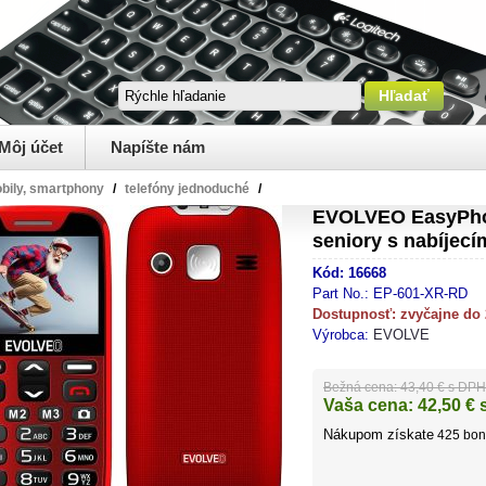
Môj účet
Napíšte nám
bily, smartphony
/
telefóny jednoduché
/
EVOLVEO EasyPhon
seniory s nabíjec
Kód:
16668
Part No.:
EP-601-XR-RD
Dostupnosť:
zvyčajne do
Výrobca:
EVOLVE
Bežná cena:
43,40 € s DPH
Vaša cena:
42,50
€ 
Nákupom získate
425
bon