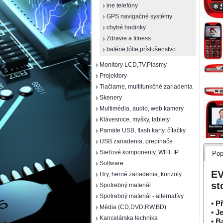
ine telefóny
GPS navigačné systémy
chytré hodinky
Zdravie a fitness
batérie,fólie,príslušenstvo
Monitory LCD,TV,Plasmy
Projektory
Tlačiarne, multifunkčné zariadenia
Skenery
Multimédia, audio, web kamery
Klávesnice, myšky, tablety
Pamäte USB, flash karty, čítačky
USB zariadenia, prepínače
Sieťové komponenty, WIFI, IP
Pop
Software
EV
Hry, herné zariadenia, konzoly
st
Spotrebný materiál
Spotrebný materiál - alternatívy
• P
Média (CD,DVD,RW,BD)
• J
Kancelárska technika
• B