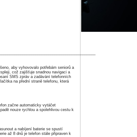
_____________________________________________
eno, aby vyhovovalo potřebám seniorů a
pleji, což zajišťuje snadnou navigaci a
e psaní SMS zpráv a zadávání telefonních
tlačítka na přední straně telefonu, která
lefon začne automaticky vytáčet
ípadě nouze rychlou a spolehlivou cestu k
sunout a nabíjení baterie se spustí
ie až 8 dnů je telefon stále připraven k