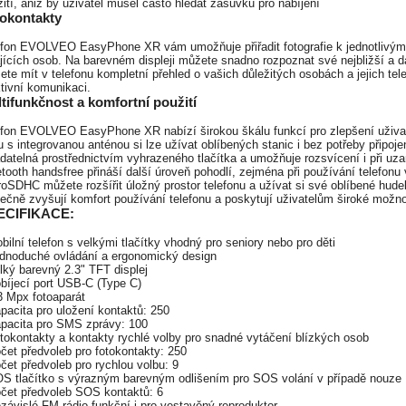
ití, aniž by uživatel musel často hledat zásuvku pro nabíjení
okontakty
efon EVOLVEO EasyPhone XR vám umožňuje přiřadit fotografie k jednotlivým 
jících osob. Na barevném displeji můžete snadno rozpoznat své nejbližší a da
te mít v telefonu kompletní přehled o vašich důležitých osobách a jejich tel
tivní komunikaci.
tifunkčnost a komfortní použití
efon EVOLVEO EasyPhone XR nabízí širokou škálu funkcí pro zlepšení uživ
u s integrovanou anténou si lze užívat oblíbených stanic i bez potřeby připoje
adatelná prostřednictvím vyhrazeného tlačítka a umožňuje rozsvícení i při u
tooth handsfree přináší další úroveň pohodlí, zejména při používání telefon
oSDHC můžete rozšířit úložný prostor telefonu a užívat si své oblíbené hude
ečně zvyšují komfort používání telefonu a poskytují uživatelům široké možnos
ECIFIKACE:
bilní telefon s velkými tlačítky vhodný pro seniory nebo pro děti
ednoduché ovládání a ergonomický design
lký barevný 2.3" TFT displej
bíjecí port USB-C (Type C)
3 Mpx fotoaparát
pacita pro uložení kontaktů: 250
apacita pro SMS zprávy: 100
tokontakty a kontakty rychlé volby pro snadné vytáčení blízkých osob
čet předvoleb pro fotokontakty: 250
čet předvoleb pro rychlou volbu: 9
OS tlačítko s výrazným barevným odlišením pro SOS volání v případě nouze
očet předvoleb SOS kontaktů: 6
závislé FM rádio funkční i pro vestavěný reproduktor