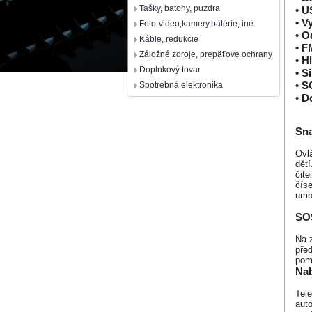
Tašky, batohy, puzdra
• U
• V
Foto-video,kamery,batérie, iné
• O
Káble, redukcie
• F
Záložné zdroje, prepäťove ochrany
• H
Doplnkový tovar
• S
• S
Spotrebná elektronika
• D
___
Sna
Ovl
dětí
čite
číse
umož
SOS
Na z
před
pom
Nab
Tele
auto