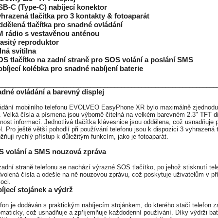
SB-C (Type-C) nabíjecí konektor
yhrazená tlačítka pro 3 kontakty & fotoaparát
ddělená tlačítka pro snadné ovládání
M rádio s vestavěnou anténou
lasitý reproduktor
ilná svítilna
OS tlačítko na zadní straně pro SOS volání a poslání SMS
obíjecí kolébka pro snadné nabíjení baterie
________________________________________________________________
dné ovládání a barevný displej
ádání mobilního telefonu EVOLVEO EasyPhone XR bylo maximálně zjednoduš
. Velká čísla a písmena jsou výborně čitelná na velkém barevném 2.3" TFT dis
lnost informací. Jednotlivá tlačítka klávesnice jsou oddělena, což usnadňuj
l. Pro ještě větší pohodlí při používání telefonu jsou k dispozici 3 vyhrazená 
ňují rychlý přístup k důležitým funkcím, jako je fotoaparát.
 volání a SMS nouzová zpráva
adní straně telefonu se nachází výrazné SOS tlačítko, po jehož stisknutí te
volená čísla a odešle na ně nouzovou zprávu, což poskytuje uživatelům v př
oci.
íjecí stojánek a výdrž
fon je dodáván s praktickým nabíjecím stojánkem, do kterého stačí telefon za
maticky, což usnadňuje a zpříjemňuje každodenní používání. Díky výdrži bater