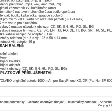
ohlížeč obrázků (jpg, bmp, gif, jpeg)
dební přehrávač (mp3, wav, amr, mid, imi)
gitální záznamník zvuku/diktafon (amr)
utomatické nastavení přesného času podle operátora
lendář, budík, kalkulačka, správce souborů
lot pro microSDHC kartu pro rozšíření paměti (32 GB max)
,5 mm vstup pro sluchátka
azykové mutace návodu k obsluze: CZ, SK, EN, HU, RO, SL, BG
azykové mutace firmwaru: CZ, SK, EN, HU, RO, DE, IT, BG, GR, HR, SL, PL
lka kabelu nabíjecího adaptéru: 1 m
ozměry telefonu (d × š × v): 128 × 58 × 14 mm
otnost vč. baterie: 89 g
SAH BALENÍ:
bilní telefon
terie
bíjecí kolébka
bíjecí adaptér
ávod k obsluze (CZ, SK, EN, HU, RO, SL, BG)
ÍPLATKOVÉ PŘÍSLUŠENSTVÍ:
VOLVEO originální baterie 1000 mAh pro EasyPhone XD, XR (PartNo: EP-60
hodné podmienky
|
Ochrana osobných údajov
|
Reklamačný poriadok
|
Servisné
Copyright 