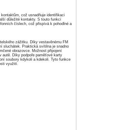
kontaktům, což usnadňuje identifikaci
lší důležité kontakty. S touto funkcí
efonních číslech, což přispívá k pohodlné a
atelského zážitku. Díky vestavěnému FM
ní sluchátek. Praktická svítilna je snadno
zamčené obrazovce. Možnost připojení
u v autě. Díky podpoře paměťové karty
bní soubory kdykoli a kdekoli. Tyto funkce
ti využití.