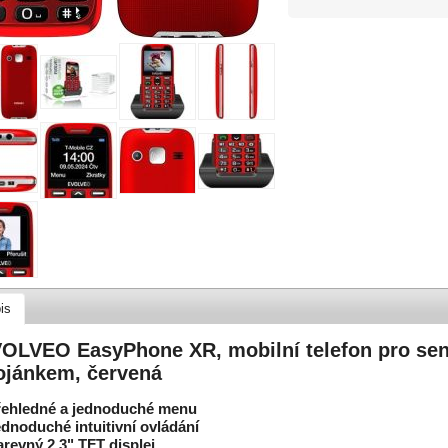
is
OLVEO EasyPhone XR, mobilní telefon pro sen
ojánkem, červená
řehledné a jednoduché menu
ednoduché intuitivní ovládání
arevný 2.3" TFT displej