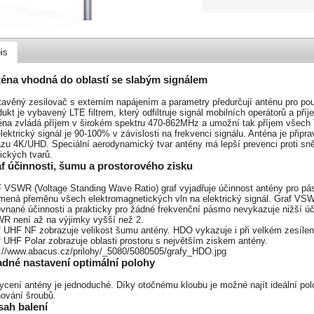
is
éna vhodná do oblastí se slabým signálem
tavěný zesilovač s externím napájením a parametry předurčují anténu pro pou
ukt je vybavený LTE filtrem, který odfiltruje signál mobilních operátorů a pří
éna zvládá příjem v širokém spektru 470-862MHz a umožní tak příjem všech
lektrický signál je 90-100% v závislosti na frekvenci signálu. Anténa je přip
azu 4K/UHD. Speciální aerodynamický tvar antény má lepší prevenci proti sně
ických tvarů.
f účinnosti, šumu a prostorového zisku
 VSWR (Voltage Standing Wave Ratio) graf vyjadřuje účinnost antény pro 
mená přeměnu všech elektromagnetických vln na elektrický signál. Graf VS
ovnané účinnosti a prakticky pro žádné frekvenční pásmo nevykazuje nižší ú
R není až na výjimky vyšší než 2.
f UHF NF zobrazuje velikost šumu antény. HDO vykazuje i při velkém zesílen
 UHF Polar zobrazuje oblasti prostoru s největším ziskem antény.
p://www.abacus.cz/prilohy/_5080/5080505/grafy_HDO.jpg
dné nastavení optimální polohy
ycení antény je jednoduché. Díky otočnému kloubu je možné najít ideální po
hování šroubů.
ah balení