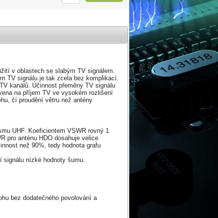
žití v oblastech se slabým TV signálem.
jem TV signálu je tak zcela bez komplikací.
 TV kanálů. Účinnost přeměny TV signálu
ravena na příjem TV ve vysokém rozlišení
hu, čí proudění větru než antény
pásmu UHF. Koeficientem VSWR rovný 1
WR pro anténu HDO dosahuje velice
činnost než 90%, tedy hodnota grafu
í signálu nízké hodnoty šumu.
lohu bez dodatečného povolování a