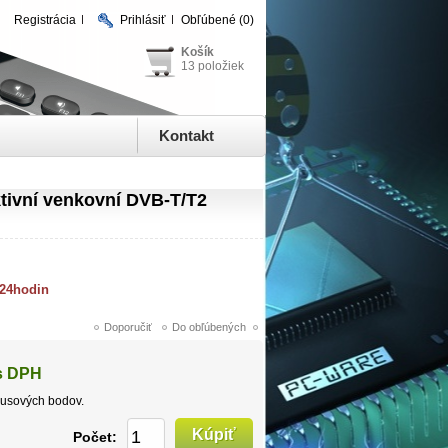
Registrácia
Prihlásiť
Obľúbené
(0)
Košík
13 položiek
Kontakt
ivní venkovní DVB-T/T2
 24hodin
s DPH
usových bodov.
Počet: