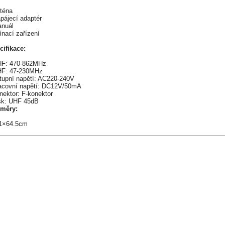
nténa
pájecí adaptér
anuál
ínací zařízení
cifikace:
HF: 470-862MHz
HF: 47-230MHz
stupní napětí: AC220-240V
racovní napětí: DC12V/50mA
nektor: F-konektor
isk: UHF 45dB
měry:
1×64.5cm