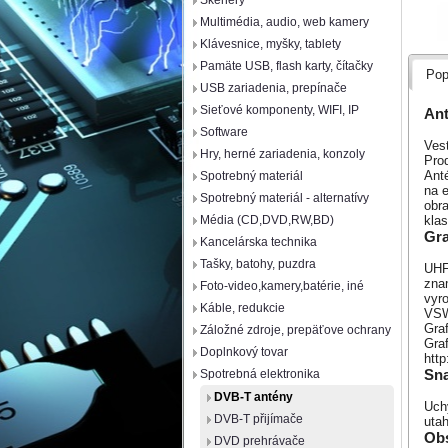
Skenery
Multimédia, audio, web kamery
Klávesnice, myšky, tablety
Pamäte USB, flash karty, čítačky
Pop
USB zariadenia, prepínače
Sieťové komponenty, WIFI, IP
Ant
Software
Ves
Hry, herné zariadenia, konzoly
Prod
Ant
Spotrebný materiál
na e
Spotrebný materiál - alternatívy
obr
klas
Média (CD,DVD,RW,BD)
Gra
Kancelárska technika
Tašky, batohy, puzdra
UHF
zna
Foto-video,kamery,batérie, iné
vyr
Káble, redukcie
VSW
Gra
Záložné zdroje, prepäťove ochrany
Graf
Doplnkový tovar
htt
Sna
Spotrebná elektronika
DVB-T antény
Uch
DVB-T přijímače
uta
Obs
DVD prehrávače