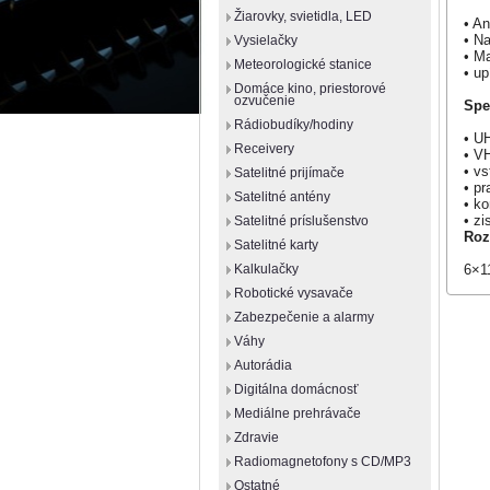
Žiarovky, svietidla, LED
• A
• Na
Vysielačky
• M
Meteorologické stanice
• up
Domáce kino, priestorové
ozvučenie
Spe
Rádiobudíky/hodiny
• U
Receivery
• V
• v
Satelitné prijímače
• p
Satelitné antény
• ko
• z
Satelitné príslušenstvo
Roz
Satelitné karty
6×1
Kalkulačky
Robotické vysavače
Zabezpečenie a alarmy
Váhy
Autorádia
Digitálna domácnosť
Mediálne prehrávače
Zdravie
Radiomagnetofony s CD/MP3
Ostatné