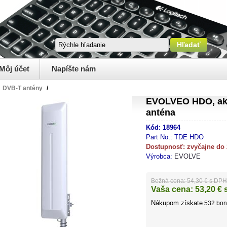
Môj účet
Napíšte nám
DVB-T antény
/
EVOLVEO HDO, akt
anténa
Kód:
18964
Part No.:
TDE HDO
Dostupnosť:
zvyčajne do
Výrobca:
EVOLVE
Bežná cena:
54,30 € s DPH
Vaša cena:
53,20
€ 
Nákupom získate
532
bon