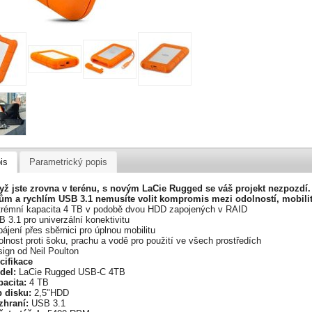
is
Parametrický popis
dyž jste zrovna v terénu, s novým LaCie Rugged se váš projekt nezpozdí. 
lům a rychlím USB 3.1 nemusíte volit kompromis mezi odolností, mobilito
trémní kapacita 4 TB v podobě dvou HDD zapojených v RAID
 3.1 pro univerzální konektivitu
ájení přes sběrnici pro úplnou mobilitu
lnost proti šoku, prachu a vodě pro použití ve všech prostředích
ign od Neil Poulton
cifikace
del:
LaCie Rugged USB-C 4TB
acita:
4 TB
p disku:
2,5"HDD
zhraní:
USB 3.1