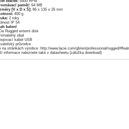
čet otáček:
5400 RPM
rovnávací paměť:
64 MB
změry [V x D x Š]:
86 x 135 x 26 mm
otnost:
400 g
ruka:
2 roky
olnost IP 54
ah balení
Cie Rugged externí disk
nímatelný obal
ipojovací kabel USB
ívatelský průvodce
 na stránkách výrobce: http://www.lacie.com/gb/en/professional/rugged/#feat
ší informace naleznete také v datasheetu (záložka download)