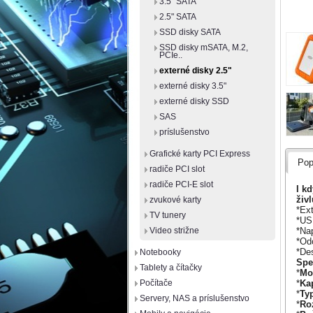
3.5" SATA
2.5" SATA
SSD disky SATA
SSD disky mSATA, M.2,
PCIe..
externé disky 2.5"
externé disky 3.5"
externé disky SSD
SAS
príslušenstvo
Grafické karty PCI Express
Pop
radiče PCI slot
radiče PCI-E slot
I k
živ
zvukové karty
*Ex
TV tunery
*USB
*Nap
Video strižne
*Odo
*Des
Notebooky
Spe
Tablety a čítačky
*
Mo
*
Kap
Počítače
*
Ty
Servery, NAS a príslušenstvo
*
Ro