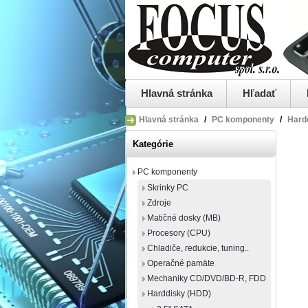
Hlavná stránka
Hľadať
Hlavná stránka
/
PC komponenty
/
Hard
Kategórie
PC komponenty
Skrinky PC
Zdroje
Matičné dosky (MB)
Procesory (CPU)
Chladiče, redukcie, tuning..
Operačné pamäte
Mechaniky CD/DVD/BD-R, FDD
Harddisky (HDD)