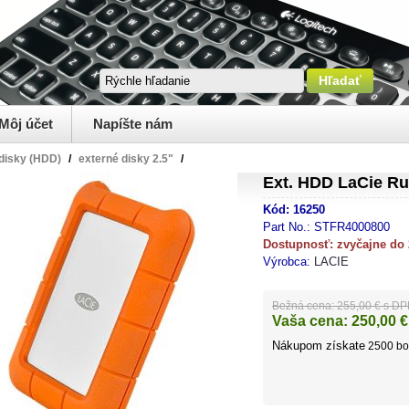
Môj účet
Napíšte nám
disky (HDD)
/
externé disky 2.5"
/
Ext. HDD LaCie R
Kód:
16250
Part No.:
STFR4000800
Dostupnosť:
zvyčajne do
Výrobca:
LACIE
Bežná cena:
255,00 € s D
Vaša cena:
250,00
€
Nákupom získate
2500
bo