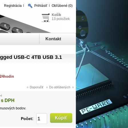
Registrácia
Prihlásiť
Obľúbené
(0)
Košík
13 položiek
Kontakt
ugged USB-C 4TB USB 3.1
 24hodin
PH
 s DPH
nusových bodov.
Počet: