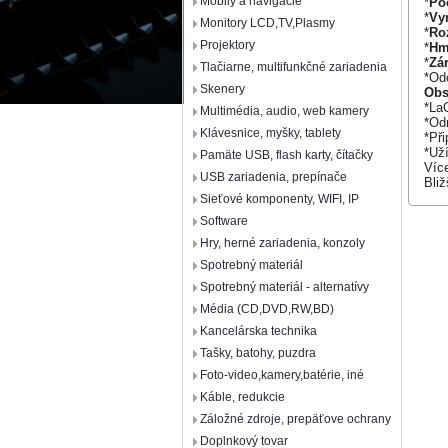
Mobily a navigácie
*
Po
*
Vy
Monitory LCD,TV,Plasmy
*
Ro
Projektory
*
Hm
*
Zá
Tlačiarne, multifunkčné zariadenia
*Od
Skenery
Obs
*La
Multimédia, audio, web kamery
*Od
Klávesnice, myšky, tablety
*Př
*Už
Pamäte USB, flash karty, čítačky
Více
USB zariadenia, prepínače
Bliž
Sieťové komponenty, WIFI, IP
Software
Hry, herné zariadenia, konzoly
Spotrebný materiál
Spotrebný materiál - alternatívy
Média (CD,DVD,RW,BD)
Kancelárska technika
Tašky, batohy, puzdra
Foto-video,kamery,batérie, iné
Káble, redukcie
Záložné zdroje, prepäťove ochrany
Doplnkový tovar