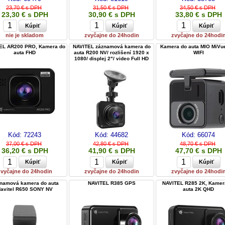
23,70 € s DPH
31,50 € s DPH
34,50 € s DPH
23,30 € s DPH
30,90 € s DPH
33,80 € s DPH
nie je skladom
zvyčajne do 24hodin
zvyčajne do 24hodi
EL AR200 PRO, Kamera do
NAVITEL záznamová kamera do
Kamera do auta MIO MiVu
auta FHD
auta R200 NV/ rozlišení 1920 x
WIFI
1080/ displej 2"/ video Full HD
Kód:
72243
Kód:
44682
Kód:
66074
37,00 € s DPH
42,80 € s DPH
48,70 € s DPH
36,20 € s DPH
41,90 € s DPH
47,70 € s DPH
zvyčajne do 24hodin
zvyčajne do 24hodin
zvyčajne do 24hodi
namová kamera do auta
NAVITEL R385 GPS
NAVITEL R285 2K, Kamer
avitel R650 SONY NV
auta 2K QHD