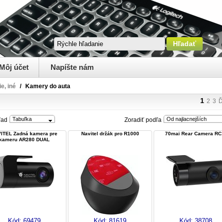
Môj účet
Napíšte nám
e, iné
/
Kamery do auta
1
2
3
Ď
Tabuľka
Od najlacnejších
ľad
Zoradiť podľa
ITEL Zadná kamera pre
Navitel držák pro R1000
70mai Rear Camera RC
kameru AR280 DUAL
Kód:
69479
Kód:
81619
Kód:
38708