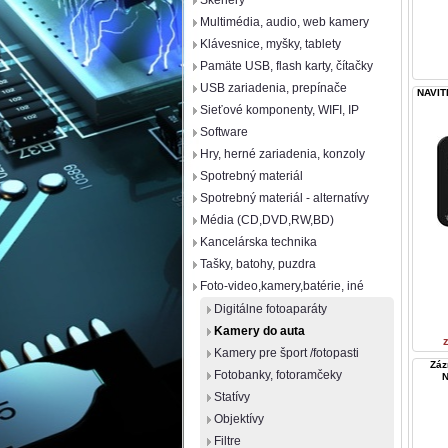
Skenery
Multimédia, audio, web kamery
Klávesnice, myšky, tablety
Pamäte USB, flash karty, čítačky
USB zariadenia, prepínače
NAVIT
Sieťové komponenty, WIFI, IP
Software
Hry, herné zariadenia, konzoly
Spotrebný materiál
Spotrebný materiál - alternatívy
Média (CD,DVD,RW,BD)
Kancelárska technika
Tašky, batohy, puzdra
Foto-video,kamery,batérie, iné
Digitálne fotoaparáty
Kamery do auta
Kamery pre šport /fotopasti
Záz
Fotobanky, fotoramčeky
N
Statívy
Objektívy
Filtre