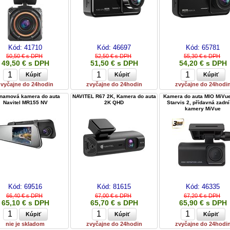
Kód:
41710
Kód:
46697
Kód:
65781
50,50 € s DPH
52,50 € s DPH
55,30 € s DPH
49,50 € s DPH
51,50 € s DPH
54,20 € s DPH
zvyčajne do 24hodin
zvyčajne do 24hodin
zvyčajne do 24hodi
namová kamera do auta
NAVITEL R67 2K, Kamera do auta
Kamera do auta MIO MiVu
Navitel MR155 NV
2K QHD
Starvis 2, přídavná zadní
kamery MiVue
Kód:
69516
Kód:
81615
Kód:
46335
66,40 € s DPH
67,00 € s DPH
67,20 € s DPH
65,10 € s DPH
65,70 € s DPH
65,90 € s DPH
nie je skladom
zvyčajne do 24hodin
zvyčajne do 24hodi