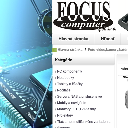
Hlavná stránka
Hľadať
Hlavná stránka
/
Foto-video,kamery,batéri
Kategórie
Náh
PC komponenty
NAV
Notebooky
Tablety a čítačky
Počítače
Servery, NAS a príslušenstvo
Mobily a navigácie
Monitory LCD,TV,Plasmy
Projektory
Tlačiarne, multifunkčné zariadenia