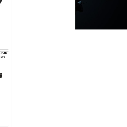
n
e E40
 pro
n