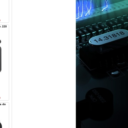
n
e J20
n
a do