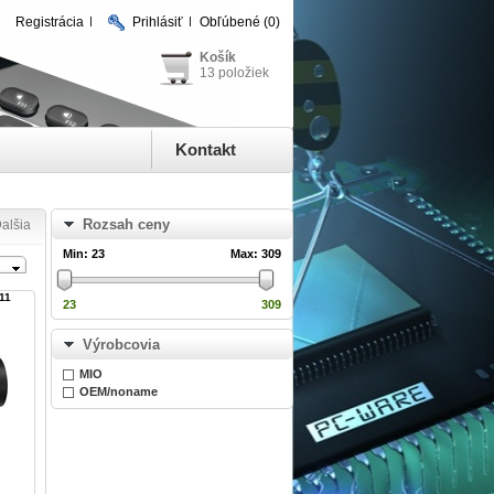
Registrácia
Prihlásiť
Obľúbené
(0)
Košík
13 položiek
Kontakt
Rozsah ceny
alšia
Min:
23
Max:
309
11
23
309
Výrobcovia
MIO
OEM/noname