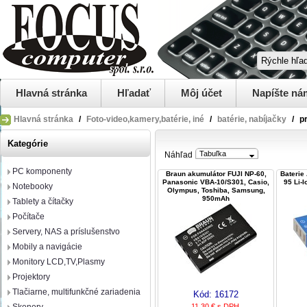
Hlavná stránka
Hľadať
Môj účet
Napíšte ná
Hlavná stránka
/
Foto-video,kamery,batérie, iné
/
batérie, nabíjačky
/
p
Kategórie
Tabuľka
Náhľad
PC komponenty
Braun akumulátor FUJI NP-60,
Baterie
Panasonic VBA-10/S301, Casio,
95 Li-
Notebooky
Olympus, Toshiba, Samsung,
950mAh
Tablety a čítačky
Počítače
Servery, NAS a príslušenstvo
Mobily a navigácie
Monitory LCD,TV,Plasmy
Projektory
Tlačiarne, multifunkčné zariadenia
Kód:
16172
11,30 € s DPH