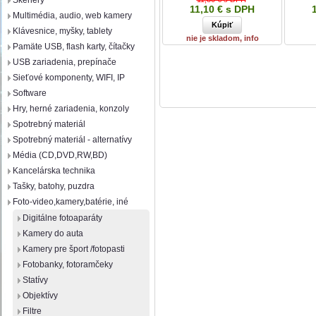
Skenery
11,10 € s DPH
Multimédia, audio, web kamery
Klávesnice, myšky, tablety
nie je skladom, info
Pamäte USB, flash karty, čítačky
USB zariadenia, prepínače
Sieťové komponenty, WIFI, IP
Software
Hry, herné zariadenia, konzoly
Spotrebný materiál
Spotrebný materiál - alternatívy
Média (CD,DVD,RW,BD)
Kancelárska technika
Tašky, batohy, puzdra
Foto-video,kamery,batérie, iné
Digitálne fotoaparáty
Kamery do auta
Kamery pre šport /fotopasti
Fotobanky, fotoramčeky
Statívy
Objektívy
Filtre