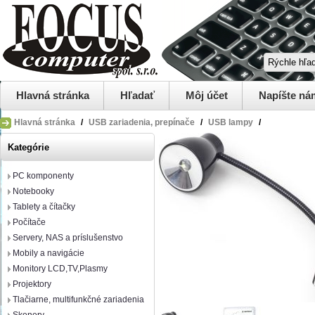
Hlavná stránka
Hľadať
Môj účet
Napíšte ná
Hlavná stránka
/
USB zariadenia, prepínače
/
USB lampy
/
Kategórie
PC komponenty
Notebooky
Tablety a čítačky
Počítače
Servery, NAS a príslušenstvo
Mobily a navigácie
Monitory LCD,TV,Plasmy
Projektory
Tlačiarne, multifunkčné zariadenia