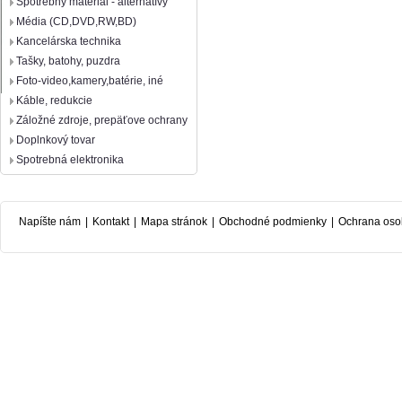
Spotrebný materiál - alternatívy
Média (CD,DVD,RW,BD)
Kancelárska technika
Tašky, batohy, puzdra
Foto-video,kamery,batérie, iné
Káble, redukcie
Záložné zdroje, prepäťove ochrany
Doplnkový tovar
Spotrebná elektronika
Napíšte nám
|
Kontakt
|
Mapa stránok
|
Obchodné podmienky
|
Ochrana oso