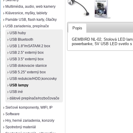
Skenery
Multimédia, audio, web kamery
Klávesnice, myšky, tablety
Pamäte USB, flash karty, čítačky
USB zariadenia, prepínače
Popis
USB huby
GEMBIRD NL-02, Stolová LED lampa,
USB Bluetooth
powerbanke, 5V USB LED svetlo s 
USB 1.8"/mSATA/M.2 box
USB 2.5" externý box
USB 3.5" externý box
USB dokovacie stanice
USB 5.25" externý box
USB redukcie/HDD,koncovky
USB lampy
USB iné
dátové prepínače/rozbočovače
Sieťové komponenty, WIFI, IP
Software
Hry, herné zariadenia, konzoly
Spotrebný materiál