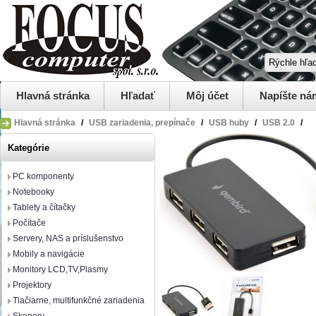
Hlavná stránka
Hľadať
Môj účet
Napíšte ná
Hlavná stránka
/
USB zariadenia, prepínače
/
USB huby
/
USB 2.0
/
Kategórie
PC komponenty
Notebooky
Tablety a čítačky
Počítače
Servery, NAS a príslušenstvo
Mobily a navigácie
Monitory LCD,TV,Plasmy
Projektory
Tlačiarne, multifunkčné zariadenia