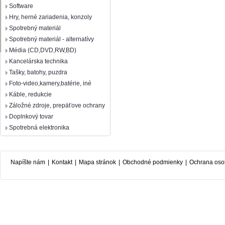
Software
Hry, herné zariadenia, konzoly
Spotrebný materiál
Spotrebný materiál - alternatívy
Média (CD,DVD,RW,BD)
Kancelárska technika
Tašky, batohy, puzdra
Foto-video,kamery,batérie, iné
Káble, redukcie
Záložné zdroje, prepäťove ochrany
Doplnkový tovar
Spotrebná elektronika
Napíšte nám
|
Kontakt
|
Mapa stránok
|
Obchodné podmienky
|
Ochrana oso