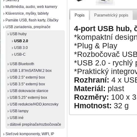
Skenery
Multimédia, audio, web kamery
Klávesnice, myšky, tablety
Popis
Parametrický popis
Pamäte USB, flash karty, čítačky
4-port USB hub, 
USB zariadenia, prepínače
USB huby
*kompaktní desig
USB 2.0
*Plug & Play
USB 3.0
*Rozbočovač USB 
USB-C
*USB 2.0 - rychlý
USB Bluetooth
*Praktický integr
USB 1.8"/mSATA/M.2 box
USB 2.5" externý box
Rozhraní:
4 x USB
USB 3.5" externý box
Materiál:
plast
USB dokovacie stanice
Rozměry:
100 x 3
USB 5.25" externý box
Hmotnost:
32 g
USB redukcie/HDD,koncovky
USB lampy
USB iné
dátové prepínače/rozbočovače
Sieťové komponenty, WIFI, IP