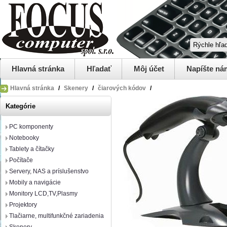
Hlavná stránka
Hľadať
Môj účet
Napíšte ná
Hlavná stránka
/
Skenery
/
čiarových kódov
/
Kategórie
PC komponenty
Notebooky
Tablety a čítačky
Počítače
Servery, NAS a príslušenstvo
Mobily a navigácie
Monitory LCD,TV,Plasmy
Projektory
Tlačiarne, multifunkčné zariadenia