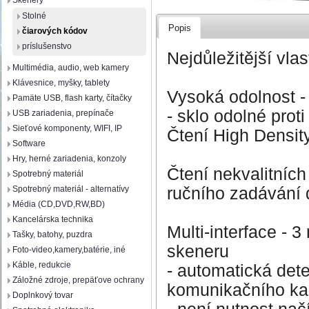
Skenery
Stolné
Popis
čiarových kódov
príslušenstvo
Nejdůležitější vlas
Multimédia, audio, web kamery
Klávesnice, myšky, tablety
Vysoká odolnost -
Pamäte USB, flash karty, čítačky
- sklo odolné prot
USB zariadenia, prepínače
Sieťové komponenty, WIFI, IP
Čtení High Densit
Software
Hry, herné zariadenia, konzoly
Čtení nekvalitníc
Spotrebný materiál
ručního zadávání 
Spotrebný materiál - alternatívy
Média (CD,DVD,RW,BD)
Kancelárska technika
Multi-interface -
Tašky, batohy, puzdra
skeneru
Foto-video,kamery,batérie, iné
Káble, redukcie
- automatická det
Záložné zdroje, prepäťove ochrany
komunikačního ka
Doplnkový tovar