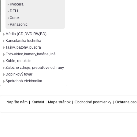
Kyocera
DELL
Xerox
Panasonic
Média (CD,DVD,RW,BD)
Kancelárska technika
Tašky, batohy, puzdra
Foto-video,kamery,batérie, iné
Káble, redukcie
Záložné zdroje, prepäťove ochrany
Doplnkový tovar
Spotrebná elektronika
Napíšte nám
|
Kontakt
|
Mapa stránok
|
Obchodné podmienky
|
Ochrana oso