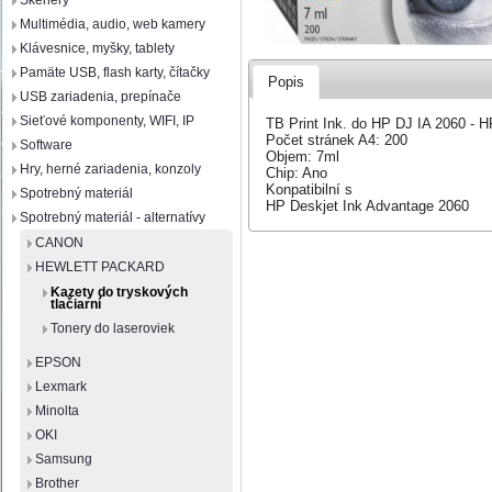
Skenery
Multimédia, audio, web kamery
Klávesnice, myšky, tablety
Pamäte USB, flash karty, čítačky
Popis
USB zariadenia, prepínače
Sieťové komponenty, WIFI, IP
TB Print Ink. do HP DJ IA 2060 -
Počet stránek A4: 200
Software
Objem: 7ml
Hry, herné zariadenia, konzoly
Chip: Ano
Konpatibilní s
Spotrebný materiál
HP Deskjet Ink Advantage 2060
Spotrebný materiál - alternatívy
CANON
HEWLETT PACKARD
Kazety do tryskových
tlačiarní
Tonery do laseroviek
EPSON
Lexmark
Minolta
OKI
Samsung
Brother