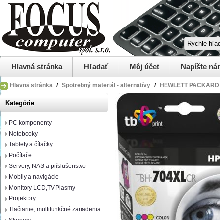
Hlavná stránka
Hľadať
Môj účet
Napíšte ná
Hlavná stránka
/
Spotrebný materiál - alternatívy
/
HEWLETT PACKARD
Kategórie
PC komponenty
Notebooky
Tablety a čítačky
Počítače
Servery, NAS a príslušenstvo
Mobily a navigácie
Monitory LCD,TV,Plasmy
Projektory
Tlačiarne, multifunkčné zariadenia