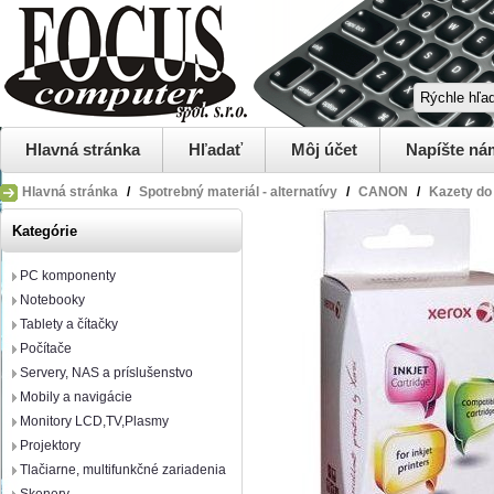
Hlavná stránka
Hľadať
Môj účet
Napíšte ná
Hlavná stránka
/
Spotrebný materiál - alternatívy
/
CANON
/
Kazety do 
Kategórie
PC komponenty
Notebooky
Tablety a čítačky
Počítače
Servery, NAS a príslušenstvo
Mobily a navigácie
Monitory LCD,TV,Plasmy
Projektory
Tlačiarne, multifunkčné zariadenia