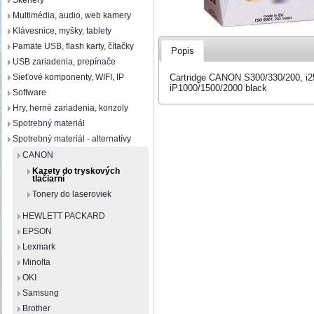
Skenery
Multimédia, audio, web kamery
Klávesnice, myšky, tablety
Pamäte USB, flash karty, čítačky
Popis
USB zariadenia, prepínače
Cartridge CANON S300/330/200, i
Sieťové komponenty, WIFI, IP
iP1000/1500/2000 black
Software
Hry, herné zariadenia, konzoly
Spotrebný materiál
Spotrebný materiál - alternatívy
CANON
Kazety do tryskových
tlačiarní
Tonery do laseroviek
HEWLETT PACKARD
EPSON
Lexmark
Minolta
OKI
Samsung
Brother