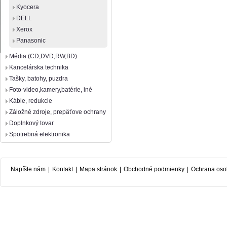
Kyocera
DELL
Xerox
Panasonic
Média (CD,DVD,RW,BD)
Kancelárska technika
Tašky, batohy, puzdra
Foto-video,kamery,batérie, iné
Káble, redukcie
Záložné zdroje, prepäťove ochrany
Doplnkový tovar
Spotrebná elektronika
Napíšte nám
|
Kontakt
|
Mapa stránok
|
Obchodné podmienky
|
Ochrana oso