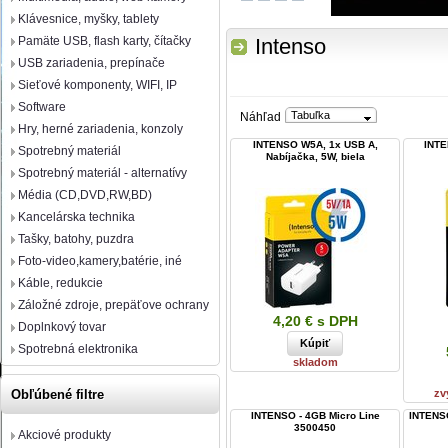
Klávesnice, myšky, tablety
Pamäte USB, flash karty, čítačky
Intenso
USB zariadenia, prepínače
Sieťové komponenty, WIFI, IP
Software
Tabuľka
Náhľad
Hry, herné zariadenia, konzoly
INTENSO W5A, 1x USB A,
INTE
Spotrebný materiál
Nabíjačka, 5W, biela
Spotrebný materiál - alternatívy
Média (CD,DVD,RW,BD)
Kancelárska technika
Tašky, batohy, puzdra
Foto-video,kamery,batérie, iné
Káble, redukcie
Záložné zdroje, prepäťove ochrany
4,20 € s DPH
Doplnkový tovar
Spotrebná elektronika
skladom
zv
Obľúbené filtre
INTENSO - 4GB Micro Line
INTENS
3500450
Akciové produkty