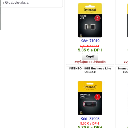
Gigabyte-akcia
Kód:
71019
5,45 € s DPH
5,35 € s DPH
zvyčajne do 24hodin
zv
INTENSO - 8GB Business Line
Intens
USB 2.0
16G
Kód:
37093
5,80 € s DPH
5,70 € s DPH