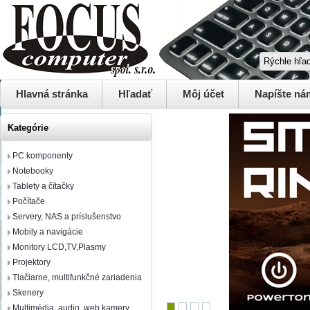
Hlavná stránka
Hľadať
Môj účet
Napíšte ná
Kategórie
PC komponenty
Notebooky
Tablety a čítačky
Počítače
Servery, NAS a príslušenstvo
Mobily a navigácie
Monitory LCD,TV,Plasmy
Projektory
Tlačiarne, multifunkčné zariadenia
Skenery
Multimédia, audio, web kamery