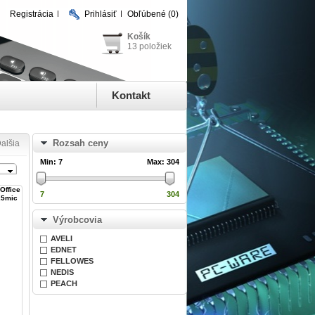
Registrácia
Prihlásiť
Obľúbené
(0)
Košík
13 položiek
Kontakt
Rozsah ceny
alšia
Min:
7
Max:
304
Office
7
304
25mic
Výrobcovia
AVELI
EDNET
FELLOWES
NEDIS
PEACH