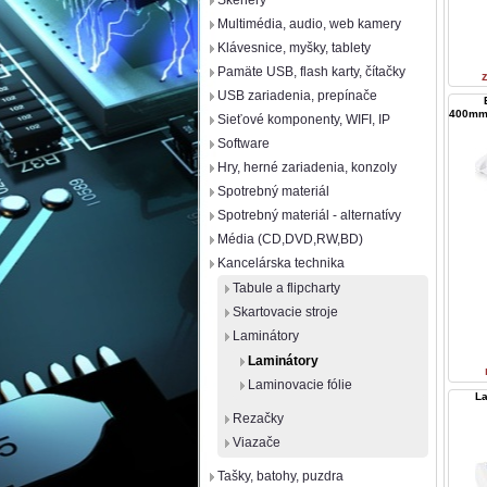
Skenery
Multimédia, audio, web kamery
Klávesnice, myšky, tablety
Pamäte USB, flash karty, čítačky
USB zariadenia, prepínače
400mm/
Sieťové komponenty, WIFI, IP
Software
Hry, herné zariadenia, konzoly
Spotrebný materiál
Spotrebný materiál - alternatívy
Média (CD,DVD,RW,BD)
Kancelárska technika
Tabule a flipcharty
Skartovacie stroje
Laminátory
Laminátory
Laminovacie fólie
L
Rezačky
Viazače
Tašky, batohy, puzdra