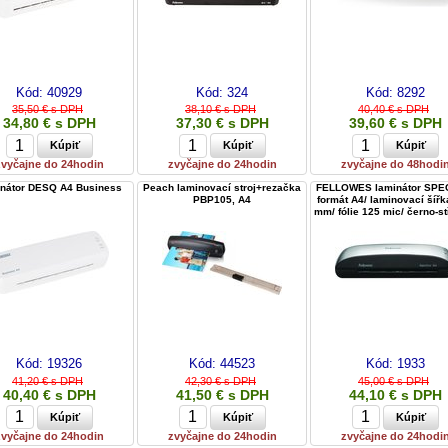
Kód:
40929
Kód:
324
Kód:
8292
35,50 € s DPH
38,10 € s DPH
40,40 € s DPH
34,80 € s DPH
37,30 € s DPH
39,60 € s DPH
zvyčajne do 24hodin
zvyčajne do 24hodin
zvyčajne do 48hodi
nátor DESQ A4 Business
Peach laminovací stroj+rezačka
FELLOWES laminátor SPE
PBP105, A4
formát A4/ laminovací šířk
mm/ fólie 125 mic/ černo-st
Kód:
19326
Kód:
44523
Kód:
1933
41,20 € s DPH
42,30 € s DPH
45,00 € s DPH
40,40 € s DPH
41,50 € s DPH
44,10 € s DPH
zvyčajne do 24hodin
zvyčajne do 24hodin
zvyčajne do 24hodi