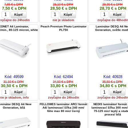
7,65 € s DPH
29,10 € s DPH
29,30 € s DPH
7,50 € s DPH
28,50 € s DPH
28,70 € s DPH
zvyčajne do 24hodin
nie je skladom
zvyčajne do 48hodi
EDNET A4 Laminator,
Peach Premium Photo Laminator
Laminátor DESQ A4 N
min., 80-125 micron, white
PL750
Generation, světle mod
Kód:
49599
Kód:
62494
Kód:
40928
31,10 € s DPH
34,50 € s DPH
35,50 € s DPH
30,50 € s DPH
33,80 € s DPH
34,80 € s DPH
nie je skladom, info
zvyčajne do 24hodin
zvyčajne do 24hodi
aminátor DESQ A4 New
FELLOWES laminátor ARC/ formát
NEDIS laminátor/ formát 
Generation, bílá
A4/ laminovací šířka 240 mm/
laminovací šířka 300 mm/ 
fólie max 80 mic/ černý
75-125 mic/ teplý a stud
proces/ bílá