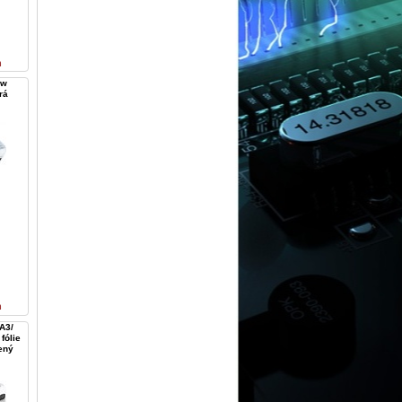
n
ew
rá
n
A3/
fólie
ený