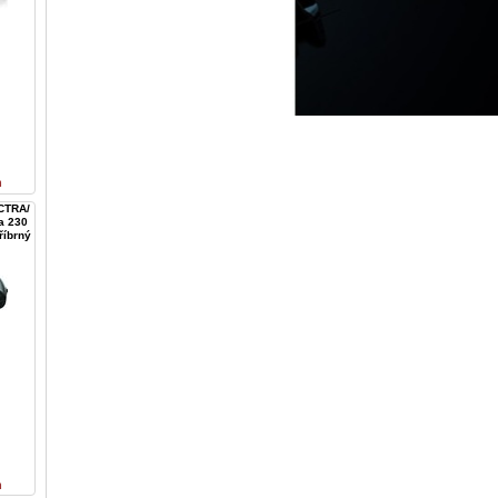
n
CTRA/
a 230
říbrný
n