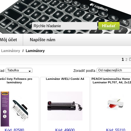
Môj účet
Napíšte nám
Laminátory
/
Laminátory
1
2
Ď
Tabuľka
Od najlacnejších
ľad
Zoradiť podľa
stící listy Fellowes pro
Laminátor AVELI Combi A4
PEACH laminovačka Home 
laminátory
Laminator PL707, A4, 2x1
Kód:
82580
Kód:
49600
Kód:
55110