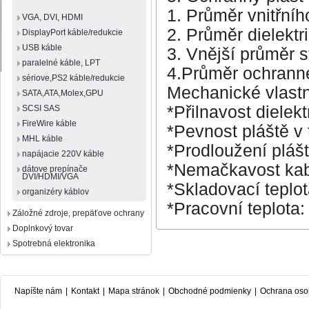
1. Průměr vnitřní
VGA, DVI, HDMI
2. Průměr dielekt
DisplayPort káble/redukcie
USB káble
3. Vnější průměr 
paralelné káble, LPT
4.Průměr ochrann
sériove,PS2 káble/redukcie
Mechanické vlastn
SATA,ATA,Molex,GPU
*Přilnavost dielek
SCSI SAS
FireWire káble
*Pevnost pláště v
MHL káble
*Prodloužení plášt
napájacie 220V káble
*Nemačkavost kabe
dátove prepínače
DVI/HDMI/VGA
*Skladovací teplo
organizéry káblov
*Pracovní teplota
Záložné zdroje, prepäťove ochrany
Doplnkový tovar
Spotrebná elektronika
Napíšte nám
|
Kontakt
|
Mapa stránok
|
Obchodné podmienky
|
Ochrana oso