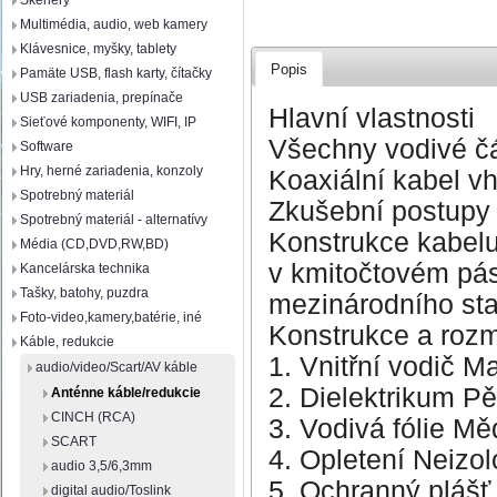
Skenery
Multimédia, audio, web kamery
Klávesnice, myšky, tablety
Popis
Pamäte USB, flash karty, čítačky
USB zariadenia, prepínače
Hlavní vlastnosti
Sieťové komponenty, WIFI, IP
Všechny vodivé čá
Software
Hry, herné zariadenia, konzoly
Koaxiální kabel v
Spotrebný materiál
Zkušební postupy
Spotrebný materiál - alternatívy
Konstrukce kabelu
Média (CD,DVD,RW,BD)
v kmitočtovém pá
Kancelárska technika
Tašky, batohy, puzdra
mezinárodního st
Foto-video,kamery,batérie, iné
Konstrukce a roz
Káble, redukcie
1. Vnitřní vodič 
audio/video/Scart/AV káble
2. Dielektrikum P
Anténne káble/redukcie
CINCH (RCA)
3. Vodivá fólie Mě
SCART
4. Opletení Neizo
audio 3,5/6,3mm
5. Ochranný pláš
digital audio/Toslink