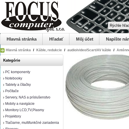
Hlavná stránka
Hľadať
Môj účet
Napíšte ná
Hlavná stránka
/
Káble, redukcie
/
audio/video/Scart/AV káble
/
Anténne
Kategórie
PC komponenty
Notebooky
Tablety a čítačky
Počítače
Servery, NAS a príslušenstvo
Mobily a navigácie
Monitory LCD,TV,Plasmy
Projektory
Tlačiarne, multifunkčné zariadenia