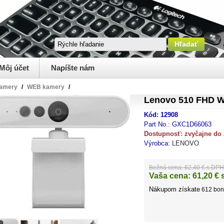
Môj účet
Napíšte nám
kamery
/
WEB kamery
/
Lenovo 510 FHD 
Kód:
12908
Part No.:
GXC1D66063
Dostupnosť:
zvyčajne do
Výrobca:
LENOVO
Bežná cena:
62,40 € s DPH
Vaša cena:
61,20
€ 
Nákupom získate
612
bon