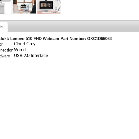
is
dukt: Lenovo 510 FHD Webcam
Part Number: GXC1D66063
or
Cloud Grey
nection
Wired
dware
USB 2.0 Interface