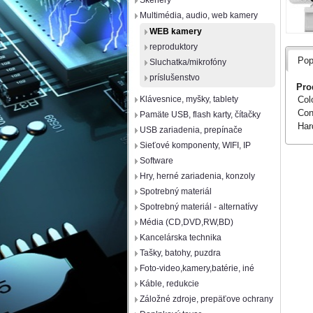
Skenery
Multimédia, audio, web kamery
WEB kamery
reproduktory
Pop
Sluchatka/mikrofóny
príslušenstvo
Pro
Col
Klávesnice, myšky, tablety
Con
Pamäte USB, flash karty, čítačky
Har
USB zariadenia, prepínače
Sieťové komponenty, WIFI, IP
Software
Hry, herné zariadenia, konzoly
Spotrebný materiál
Spotrebný materiál - alternatívy
Média (CD,DVD,RW,BD)
Kancelárska technika
Tašky, batohy, puzdra
Foto-video,kamery,batérie, iné
Káble, redukcie
Záložné zdroje, prepäťove ochrany