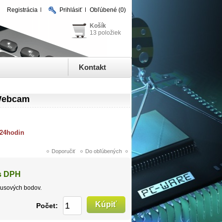
Registrácia
Prihlásiť
Obľúbené
(0)
Košík
13 položiek
Kontakt
Webcam
 24hodin
s DPH
usových bodov.
Počet: