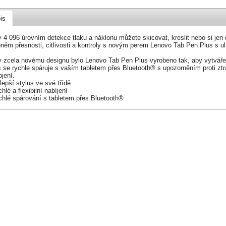
is
y 4 096 úrovním detekce tlaku a náklonu můžete skicovat, kreslit nebo si je
něm přesnosti, citlivosti a kontroly s novým perem Lenovo Tab Pen Plus s ult
.
y zcela novému designu bylo Lenovo Tab Pen Plus vyrobeno tak, aby vytvářel
 se rychle spáruje s vaším tabletem přes Bluetooth® s upozorněním proti ztrá
ojení.
lepší stylus ve své třídě
hlé a flexibilní nabíjení
chlé spárování s tabletem přes Bluetooth®