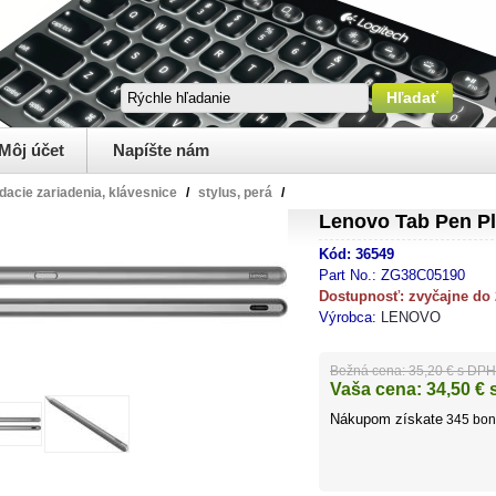
Môj účet
Napíšte nám
dacie zariadenia, klávesnice
/
stylus, perá
/
Lenovo Tab Pen P
Kód:
36549
Part No.:
ZG38C05190
Dostupnosť:
zvyčajne do
Výrobca:
LENOVO
Bežná cena:
35,20 € s DPH
Vaša cena:
34,50
€ 
Nákupom získate
345
bon