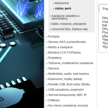
klávesnice
stylus, perá
Pop
napájacie adaptéry a
Dík
akumulátory
stup
káble, redukcie, pripojenie
tlak
Dík
ochranné fólie, čistiace sety
Plus
přip
Počítače
*Nej
Servery, NAS a príslušenstvo
*Ryc
*Ry
Mobily a navigácie
Monitory LCD,TV,Plasmy
Projektory
Tlačiarne, multifunkčné zariadenia
Skenery
Multimédia, audio, web kamery
Klávesnice, myšky, tablety
Pamäte USB, flash karty, čítačky
USB zariadenia, prepínače
Sieťové komponenty, WIFI, IP
Software
Hry, herné zariadenia, konzoly