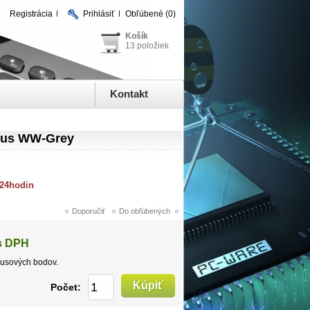
Registrácia
Prihlásiť
Obľúbené
(0)
Košík
13 položiek
Kontakt
lus WW-Grey
 24hodin
s DPH
usových bodov.
Počet: