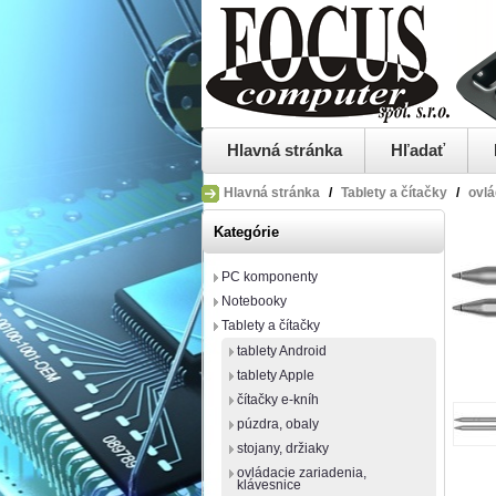
Hlavná stránka
Hľadať
Hlavná stránka
/
Tablety a čítačky
/
ovlá
Kategórie
PC komponenty
Notebooky
Tablety a čítačky
tablety Android
tablety Apple
čítačky e-kníh
púzdra, obaly
stojany, držiaky
ovládacie zariadenia,
klávesnice