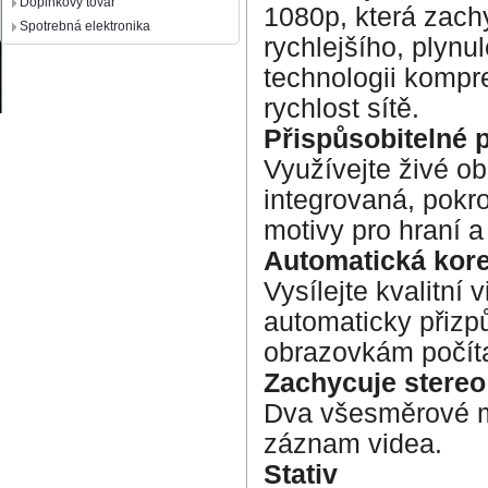
Doplnkový tovar
1080p, která zach
Spotrebná elektronika
rychlejšího, plynu
technologii kompr
rychlost sítě.
Přispůsobitelné 
Využívejte živé obr
integrovaná, pokr
motivy pro hraní a 
Automatická kore
Vysílejte kvalitní 
automaticky přizpů
obrazovkám počít
Zachycuje stereo
Dva všesměrové mi
záznam videa.
Stativ