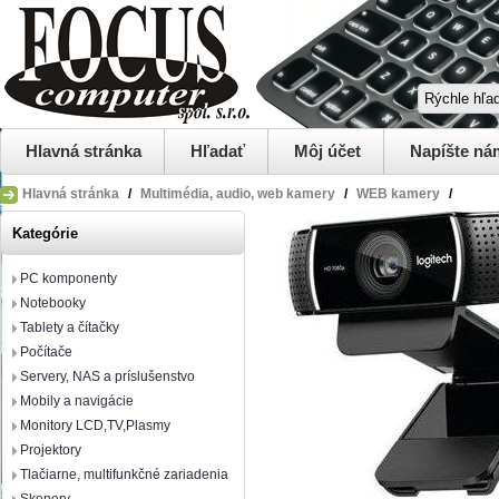
Hlavná stránka
Hľadať
Môj účet
Napíšte ná
Hlavná stránka
/
Multimédia, audio, web kamery
/
WEB kamery
/
Kategórie
PC komponenty
Notebooky
Tablety a čítačky
Počítače
Servery, NAS a príslušenstvo
Mobily a navigácie
Monitory LCD,TV,Plasmy
Projektory
Tlačiarne, multifunkčné zariadenia