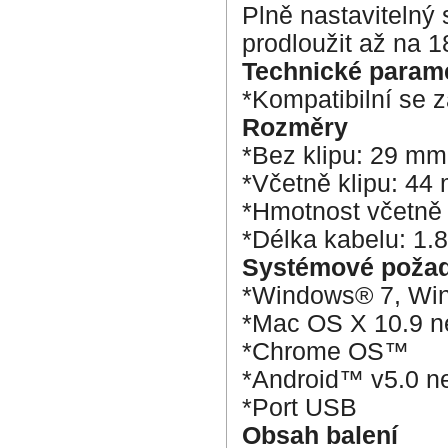
Plně nastavitelný 
prodloužit až na 1
Technické param
*Kompatibilní se z
Rozměry
*Bez klipu: 29 m
*Včetně klipu: 4
*Hmotnost včetně 
*Délka kabelu: 1.
Systémové poža
*Windows® 7, Wi
*Mac OS X 10.9 n
*Chrome OS™
*Android™ v5.0 n
*Port USB
Obsah balení