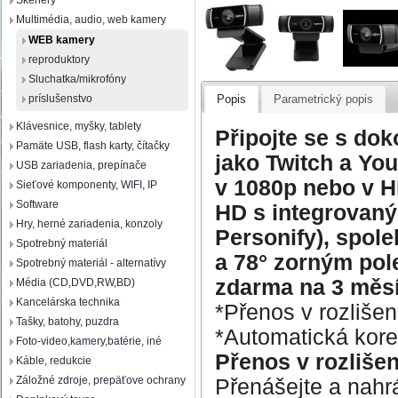
Skenery
Multimédia, audio, web kamery
WEB kamery
reproduktory
Sluchatka/mikrofóny
príslušenstvo
Popis
Parametrický popis
Klávesnice, myšky, tablety
Připojte se s dok
Pamäte USB, flash karty, čítačky
jako Twitch a You
USB zariadenia, prepínače
v 1080p nebo v HD
Sieťové komponenty, WIFI, IP
Software
HD s integrovan
Hry, herné zariadenia, konzoly
Personify), spol
Spotrebný materiál
a 78° zorným pol
Spotrebný materiál - alternatívy
zdarma na 3 měsí
Média (CD,DVD,RW,BD)
Kancelárska technika
*Přenos v rozliše
Tašky, batohy, puzdra
*Automatická kore
Foto-video,kamery,batérie, iné
Přenos v rozlišen
Káble, redukcie
Záložné zdroje, prepäťove ochrany
Přenášejte a nahrá