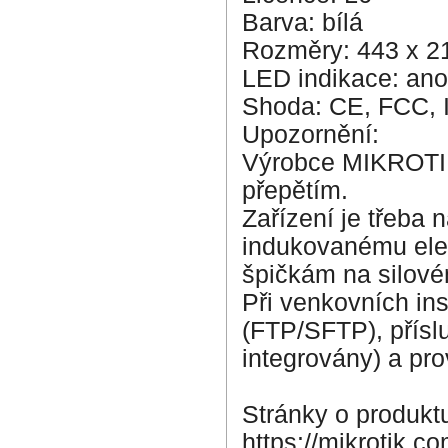
Barva: bílá
Rozměry: 443 x 2
LED indikace: ano
Shoda: CE, FCC, 
Upozornění:
Výrobce MIKROTIK
přepětím.
Zařízení je třeba 
indukovanému elek
špičkám na silové
Při venkovních ins
(FTP/SFTP), přísl
integrovány) a pro
Stránky o produkt
https://mikrotik.