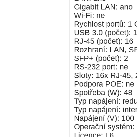
Gigabit LAN: ano
Wi-Fi: ne
Rychlost portů: 1
USB 3.0 (počet): 
RJ-45 (počet): 16
Rozhraní: LAN, S
SFP+ (počet): 2
RS-232 port: ne
Sloty: 16x RJ-45,
Podpora POE: ne
Spotřeba (W): 48
Typ napájení: red
Typ napájení: inter
Napájení (V): 100 
Operační systém:
Licence: L6