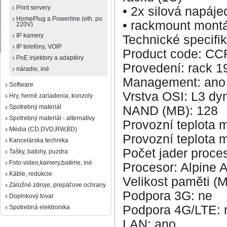
Print servery
• 2x silová napáje
HomePlug a Powerline (eth. po
• rackmount montá
220V)
IP kamery
Technické specifi
IP telefóny, VOIP
Product code: C
PoE injektory a adaptéry
Provedení: rack 1
náradie, iné
Management: ano
Software
Vrstva OSI: L3 dy
Hry, herné zariadenia, konzoly
Spotrebný materiál
NAND (MB): 128
Spotrebný materiál - alternatívy
Provozní teplota m
Média (CD,DVD,RW,BD)
Provozní teplota m
Kancelárska technika
Počet jader proce
Tašky, batohy, puzdra
Foto-video,kamery,batérie, iné
Procesor: Alpine 
Káble, redukcie
Velikost paměti (
Záložné zdroje, prepäťove ochrany
Podpora 3G: ne
Doplnkový tovar
Podpora 4G/LTE: 
Spotrebná elektronika
LAN: ano