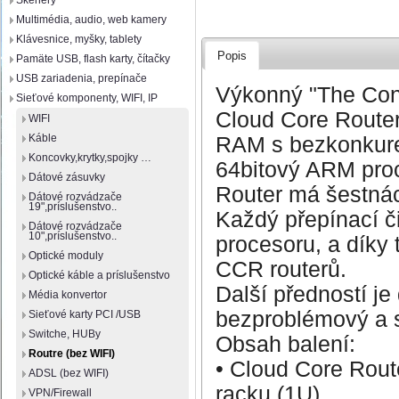
Skenery
Multimédia, audio, web kamery
Klávesnice, myšky, tablety
Popis
Pamäte USB, flash karty, čítačky
USB zariadenia, prepínače
Výkonný "The Conn
Sieťové komponenty, WIFI, IP
Cloud Core Route
WIFI
Káble
RAM s bezkonkure
Koncovky,krytky,spojky …
64bitový ARM pro
Dátové zásuvky
Router má šestnác
Dátové rozvádzače
19",príslušenstvo..
Každý přepínací či
Dátové rozvádzače
10",príslušenstvo..
procesoru, a díky 
Optické moduly
CCR routerů.
Optické káble a príslušenstvo
Další předností je
Média konvertor
bezproblémový a s
Sieťové karty PCI /USB
Switche, HUBy
Obsah balení:
Routre (bez WIFI)
• Cloud Core Rou
ADSL (bez WIFI)
racku (1U)
VPN/Firewall