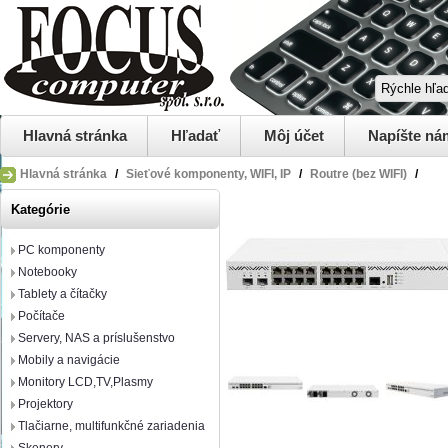
Hlavná stránka
Hľadať
Môj účet
Napíšte ná
Hlavná stránka
/
Sieťové komponenty, WIFI, IP
/
Routre (bez WIFI)
/
Kategórie
PC komponenty
Notebooky
Tablety a čítačky
Počítače
Servery, NAS a príslušenstvo
Mobily a navigácie
Monitory LCD,TV,Plasmy
Projektory
Tlačiarne, multifunkčné zariadenia