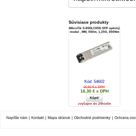
Súvisiace produkty
MikroTik S-85DLC05D SFP optický
modul , MM, 550m, 1,25G, 850Nm
Kód:
54602
16,60 € s DPH
16,30 € s DPH
zvyčajne do 24hodin
Napíšte nám
|
Kontakt
|
Mapa stránok
|
Obchodné podmienky
|
Ochrana oso