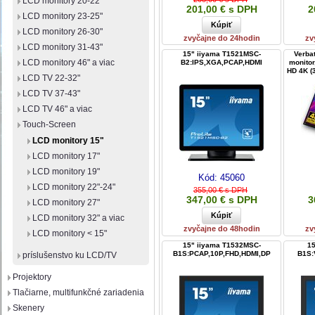
LCD monitory 20-22"
201,00 € s DPH
2
LCD monitory 23-25"
LCD monitory 26-30"
zvyčajne do 24hodin
zv
LCD monitory 31-43"
15" iiyama T1521MSC-
Verba
LCD monitory 46" a viac
B2:IPS,XGA,PCAP,HDMI
monitor
HD 4K (
LCD TV 22-32"
LCD TV 37-43"
LCD TV 46" a viac
Touch-Screen
LCD monitory 15"
LCD monitory 17"
LCD monitory 19"
Kód:
45060
LCD monitory 22"-24"
355,00 € s DPH
347,00 € s DPH
3
LCD monitory 27"
LCD monitory 32" a viac
zvyčajne do 48hodin
zv
LCD monitory < 15"
15" iiyama T1532MSC-
15
B1S:PCAP,10P,FHD,HDMI,DP
B1S:
príslušenstvo ku LCD/TV
Projektory
Tlačiarne, multifunkčné zariadenia
Skenery