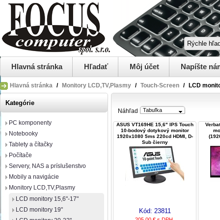
Hlavná stránka
Hľadať
Môj účet
Napíšte ná
Hlavná stránka
/
Monitory LCD,TV,Plasmy
/
Touch-Screen
/
LCD monito
Kategórie
Tabuľka
Náhľad
PC komponenty
ASUS VT169HE 15,6" IPS Touch
Verba
10-bodový dotykový monitor
mon
Notebooky
1920x1080 5ms 220cd HDMI, D-
(192
Sub čierny
Tablety a čítačky
Počítače
Servery, NAS a príslušenstvo
Mobily a navigácie
Monitory LCD,TV,Plasmy
LCD monitory 15,6"-17"
LCD monitory 19"
Kód:
23811
205,00 € s DPH