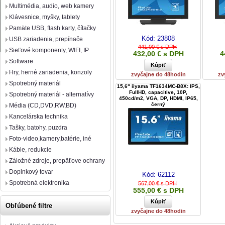
Multimédia, audio, web kamery
Klávesnice, myšky, tablety
Pamäte USB, flash karty, čítačky
Kód:
23808
USB zariadenia, prepínače
441,00 € s DPH
Sieťové komponenty, WIFI, IP
432,00 € s DPH
4
Software
Hry, herné zariadenia, konzoly
zvyčajne do 48hodin
zv
Spotrebný materiál
15,6" iiyama TF1634MC-B8X: IPS,
FullHD, capacitive, 10P,
Spotrebný materiál - alternatívy
450cd/m2, VGA, DP, HDMI, IP65,
černý
Média (CD,DVD,RW,BD)
Kancelárska technika
Tašky, batohy, puzdra
Foto-video,kamery,batérie, iné
Káble, redukcie
Záložné zdroje, prepäťove ochrany
Doplnkový tovar
Kód:
62112
Spotrebná elektronika
567,00 € s DPH
555,00 € s DPH
Obľúbené filtre
zvyčajne do 48hodin