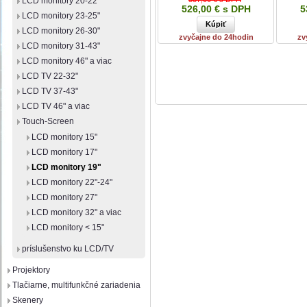
LCD monitory 20-22"
526,00 € s DPH
5
LCD monitory 23-25"
LCD monitory 26-30"
zvyčajne do 24hodin
zv
LCD monitory 31-43"
LCD monitory 46" a viac
LCD TV 22-32"
LCD TV 37-43"
LCD TV 46" a viac
Touch-Screen
LCD monitory 15"
LCD monitory 17"
LCD monitory 19"
LCD monitory 22"-24"
LCD monitory 27"
LCD monitory 32" a viac
LCD monitory < 15"
príslušenstvo ku LCD/TV
Projektory
Tlačiarne, multifunkčné zariadenia
Skenery