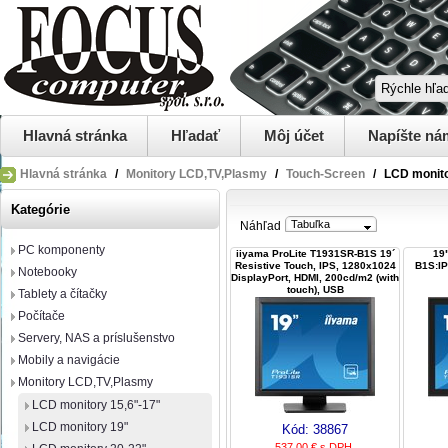
Hlavná stránka
Hľadať
Môj účet
Napíšte ná
Hlavná stránka
/
Monitory LCD,TV,Plasmy
/
Touch-Screen
/
LCD monito
Kategórie
Tabuľka
Náhľad
PC komponenty
iiyama ProLite T1931SR-B1S 19´
19
Resistive Touch, IPS, 1280x1024
B1S:I
Notebooky
DisplayPort, HDMI, 200cd/m2 (with
touch), USB
Tablety a čítačky
Počítače
Servery, NAS a príslušenstvo
Mobily a navigácie
Monitory LCD,TV,Plasmy
LCD monitory 15,6"-17"
LCD monitory 19"
Kód:
38867
537,00 € s DPH