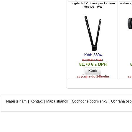
Logitech TV držiak pre kameru
webová 
MeetUp - WW
Kód:
5504
83,30 € s DPH
81,70 € s DPH
zvyčajne do 24hodin
zv
Napíšte nám
|
Kontakt
|
Mapa stránok
|
Obchodné podmienky
|
Ochrana oso