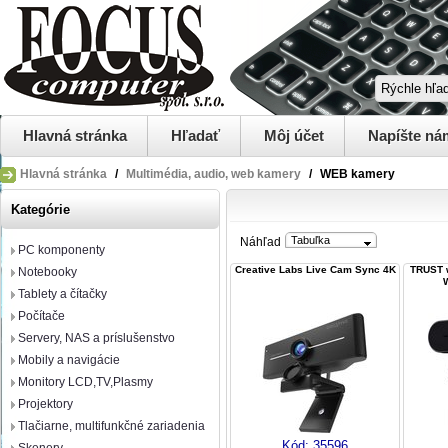
Hlavná stránka
Hľadať
Môj účet
Napíšte ná
Hlavná stránka
/
Multimédia, audio, web kamery
/
WEB kamery
Kategórie
Tabuľka
Náhľad
PC komponenty
Creative Labs Live Cam Sync 4K
TRUST 
Notebooky
Tablety a čítačky
Počítače
Servery, NAS a príslušenstvo
Mobily a navigácie
Monitory LCD,TV,Plasmy
Projektory
Tlačiarne, multifunkčné zariadenia
Kód:
35596