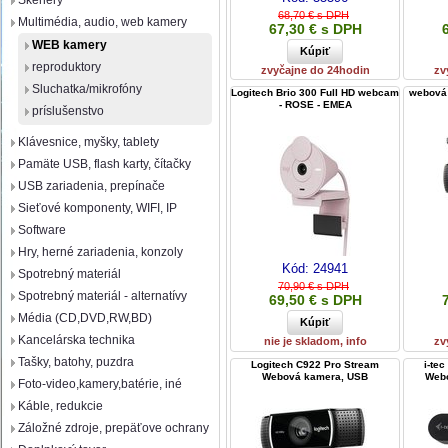
Skenery
68,70 € s DPH
Multimédia, audio, web kamery
67,30 € s DPH
WEB kamery
reproduktory
zvyčajne do 24hodin
zv
Sluchatka/mikrofóny
Logitech Brio 300 Full HD webcam
webová 
- ROSE - EMEA
príslušenstvo
Klávesnice, myšky, tablety
Pamäte USB, flash karty, čítačky
USB zariadenia, prepínače
Sieťové komponenty, WIFI, IP
Software
Hry, herné zariadenia, konzoly
Kód:
24941
Spotrebný materiál
70,90 € s DPH
Spotrebný materiál - alternatívy
69,50 € s DPH
Média (CD,DVD,RW,BD)
Kancelárska technika
nie je skladom, info
zv
Tašky, batohy, puzdra
Logitech C922 Pro Stream
i-te
Webová kamera, USB
Webc
Foto-video,kamery,batérie, iné
Káble, redukcie
Záložné zdroje, prepäťove ochrany