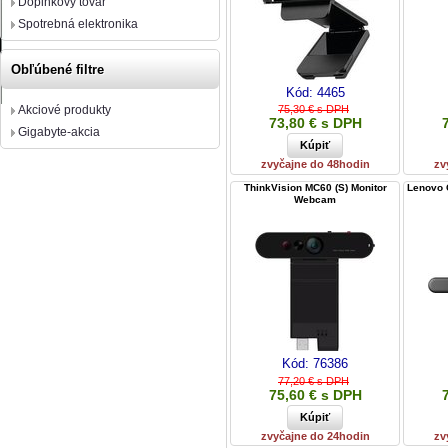
Doplnkový tovar
Spotrebná elektronika
Obľúbené filtre
Kód:
4465
Akciové produkty
75,30 € s DPH
73,80 € s DPH
Gigabyte-akcia
zvyčajne do 48hodin
zv
ThinkVision MC60 (S) Monitor
Lenovo
Webcam
Kód:
76386
77,20 € s DPH
75,60 € s DPH
zvyčajne do 24hodin
zv