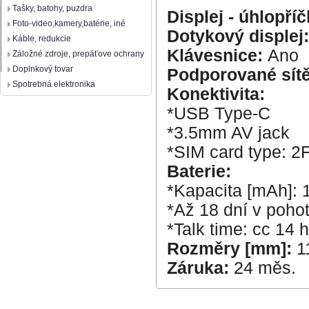
Tašky, batohy, puzdra
Displej - úhlopří
Foto-video,kamery,batérie, iné
Dotykový displej
Káble, redukcie
Klávesnice:
Ano
Záložné zdroje, prepäťove ochrany
Doplnkový tovar
Podporované sít
Spotrebná elektronika
Konektivita:
*USB Type-C
*3.5mm AV jack
*SIM card type: 2
Baterie:
*Kapacita [mAh]:
*Až 18 dní v poho
*Talk time: cc 14 
Rozměry [mm]:
1
Záruka:
24 měs.