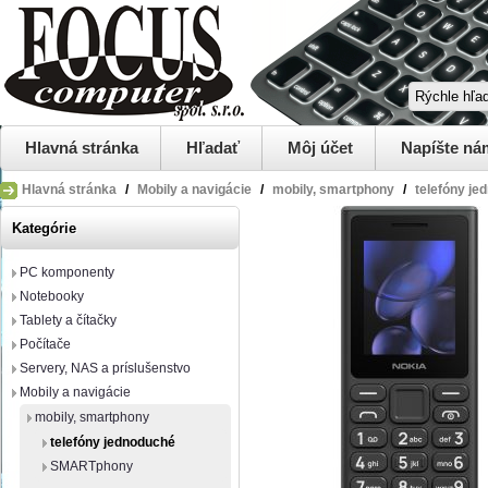
Hlavná stránka
Hľadať
Môj účet
Napíšte ná
Hlavná stránka
/
Mobily a navigácie
/
mobily, smartphony
/
telefóny je
Kategórie
PC komponenty
Notebooky
Tablety a čítačky
Počítače
Servery, NAS a príslušenstvo
Mobily a navigácie
mobily, smartphony
telefóny jednoduché
SMARTphony