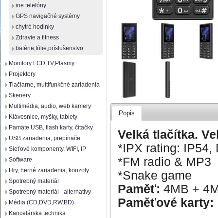
ine telefóny
GPS navigačné systémy
chytré hodinky
Zdravie a fitness
batérie,fólie,príslušenstvo
Monitory LCD,TV,Plasmy
Projektory
Tlačiarne, multifunkčné zariadenia
Skenery
Multimédia, audio, web kamery
Popis
Klávesnice, myšky, tablety
Pamäte USB, flash karty, čítačky
Velká tlačítka. V
USB zariadenia, prepínače
*IPX rating: IP54,
Sieťové komponenty, WIFI, IP
*FM radio & MP3
Software
Hry, herné zariadenia, konzoly
*Snake game
Spotrebný materiál
Paměť:
4MB + 4
Spotrebný materiál - alternatívy
Paměťové karty:
Média (CD,DVD,RW,BD)
Kancelárska technika