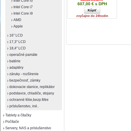
Intel Core i5
607,00 € s DPH
Intel Core i7
Intel Core i9
zvyčajne do 24hodin
AMD
Apple
16" LCD
17,3" LCD
18,4" LCD
operačné pamäte
batérie
adaptéry
záruky - rozšírenie
bezpečnosť, zámky
dokovacie stanice, replikátor
podstavce, chladiče, stojany
ochranné fólie,bezp.filtre
príslušenstvo, iné..
Tablety a čítačky
Počítače
Servery, NAS a príslušenstvo