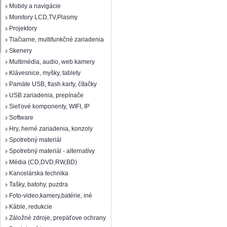
Mobily a navigácie
Monitory LCD,TV,Plasmy
Projektory
Tlačiarne, multifunkčné zariadenia
Skenery
Multimédia, audio, web kamery
Klávesnice, myšky, tablety
Pamäte USB, flash karty, čítačky
USB zariadenia, prepínače
Sieťové komponenty, WIFI, IP
Software
Hry, herné zariadenia, konzoly
Spotrebný materiál
Spotrebný materiál - alternatívy
Média (CD,DVD,RW,BD)
Kancelárska technika
Tašky, batohy, puzdra
Foto-video,kamery,batérie, iné
Káble, redukcie
Záložné zdroje, prepäťove ochrany