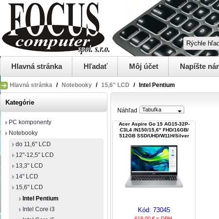
Hlavná stránka
Hľadať
Môj účet
Napíšte ná
Hlavná stránka
/
Notebooky
/
15,6" LCD
/
Intel Pentium
Kategórie
Tabuľka
Náhľad
PC komponenty
Acer Aspire Go 15 AG15-32P-
C3L4 /N150/15,6" FHD/16GB/
Notebooky
512GB SSD/UHD/W11H/Silver
do 11,6" LCD
12"-12,5" LCD
13,3" LCD
14" LCD
15,6" LCD
Intel Pentium
Intel Core i3
Kód:
73045
619,00 € s DPH