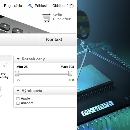
Registrácia
Prihlásiť
Obľúbené
(0)
Košík
13 položiek
Kontakt
Rozsah ceny
Min:
25
Max:
108
 pro
etický
25
108
Výrobcovia
Apple
Avacom