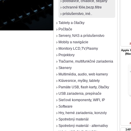
podstavce, chladiče, stojany
ochranné fólie,bezp.filtre
príslušenstvo, iné..
Tablety a čítačky
Počítače
Servery, NAS a príslušenstvo
Mobily a navigácie
Monitory LCD,TV,Plasmy
Apple 
(Ma
Projektory
Tlačiarne, multifunkčné zariadenia
Skenery
Multimédia, audio, web kamery
Klávesnice, myšky, tablety
Pamäte USB, flash karty, čítačky
USB zariadenia, prepínače
Sieťové komponenty, WIFI, IP
Software
Hry, herné zariadenia, konzoly
Spotrebný materiál
Spotrebný materiál - alternatívy
140