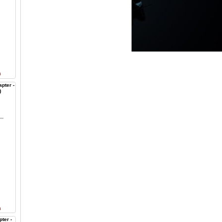
n
pter -
)
n
ter -