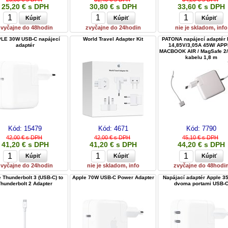
25,20 € s DPH
30,80 € s DPH
33,60 € s DPH
zvyčajne do 48hodin
zvyčajne do 24hodin
nie je skladom, info
LE 30W USB-C napájecí
World Travel Adapter Kit
PATONA napájecí adaptér k
adaptér
14,85V/3,05A 45W/ AP
MACBOOK AIR / MagSafe 2/
kabelu 1,8 m
Kód:
15479
Kód:
4671
Kód:
7790
42,00 € s DPH
42,00 € s DPH
45,10 € s DPH
41,20 € s DPH
41,20 € s DPH
44,20 € s DPH
zvyčajne do 24hodin
nie je skladom, info
zvyčajne do 48hodi
 Thunderbolt 3 (USB-C) to
Apple 70W USB-C Power Adapter
Napájací adaptér Apple 3
Thunderbolt 2 Adapter
dvoma portami USB-