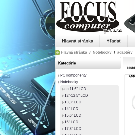
Hlavná stránka
Hľadať
Hlavná stránka
/
Notebooky
/
adaptéry
Kategórie
Náh
PC komponenty
APP
Notebooky
do 11,6" LCD
12"-12,5" LCD
13,3" LCD
14" LCD
15,6" LCD
16" LCD
17,3" LCD