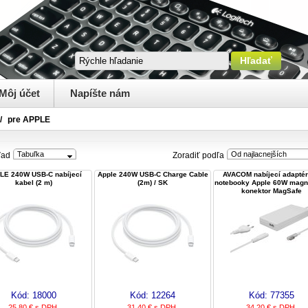
Môj účet
Napíšte nám
/
pre APPLE
Tabuľka
Od najlacnejších
ľad
Zoradiť podľa
LE 240W USB-C nabíjecí
Apple 240W USB-C Charge Cable
AVACOM nabíjecí adaptér
kabel (2 m)
(2m) / SK
notebooky Apple 60W magn
konektor MagSafe
Kód:
18000
Kód:
12264
Kód:
77355
25,80 € s DPH
31,40 € s DPH
34,20 € s DPH