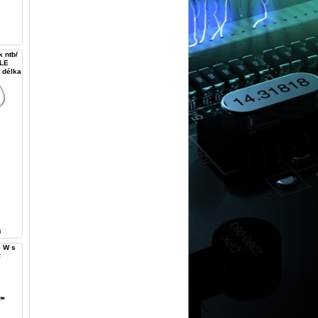
 ntb/
PLE
 délka
n
5 W s
C