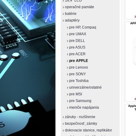
18,4" LCD
operačné pamäte
batérie
adaptéry
APP
pre HP, Compaq
pre UMAX
pre DELL
pre ASUS
pre ACER
pre APPLE
pre Lenovo
pre SONY
pre Toshiba
univerzálne/ostatné
pre MSI
pre Samsung
Apple
meniče napájania
záruky - rozšírenie
bezpečnosť, zámky
dokovacie stanice, replikátor