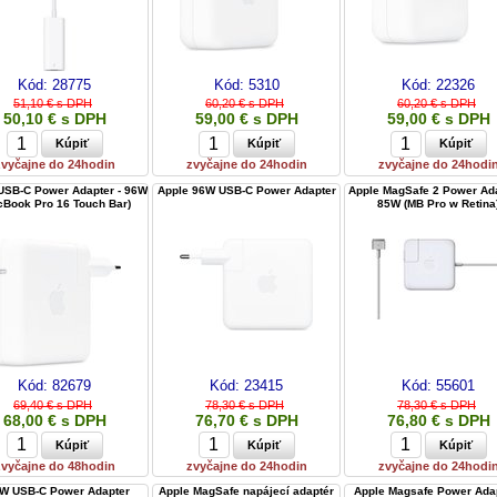
Kód:
28775
Kód:
5310
Kód:
22326
51,10 € s DPH
60,20 € s DPH
60,20 € s DPH
50,10 € s DPH
59,00 € s DPH
59,00 € s DPH
zvyčajne do 24hodin
zvyčajne do 24hodin
zvyčajne do 24hodi
USB-C Power Adapter - 96W
Apple 96W USB-C Power Adapter
Apple MagSafe 2 Power Ada
cBook Pro 16 Touch Bar)
85W (MB Pro w Retina
Kód:
82679
Kód:
23415
Kód:
55601
69,40 € s DPH
78,30 € s DPH
78,30 € s DPH
68,00 € s DPH
76,70 € s DPH
76,80 € s DPH
zvyčajne do 48hodin
zvyčajne do 24hodin
zvyčajne do 24hodi
W USB-C Power Adapter
Apple MagSafe napájecí adaptér
Apple Magsafe Power Adap