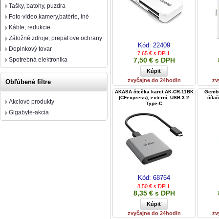
Tašky, batohy, puzdra
Foto-video,kamery,batérie, iné
Káble, redukcie
Záložné zdroje, prepäťove ochrany
Kód:
22409
Doplnkový tovar
7,65 € s DPH
Spotrebná elektronika
7,50 € s DPH
zvyčajne do 24hodin
zv
Obľúbené filtre
AKASA čtečka karet AK-CR-11BK
Gembi
(CFexpress), externí, USB 3.2
číta
Akciové produkty
Type-C
Gigabyte-akcia
Kód:
68764
8,50 € s DPH
8,35 € s DPH
zvyčajne do 24hodin
zv