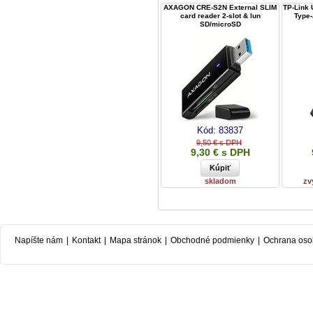
AXAGON CRE-S2N External SLIM
TP-Link 
card reader 2-slot & lun
Type-
SD/microSD
Kód:
83837
9,50 € s DPH
9,30 € s DPH
skladom
zv
Napíšte nám
|
Kontakt
|
Mapa stránok
|
Obchodné podmienky
|
Ochrana oso