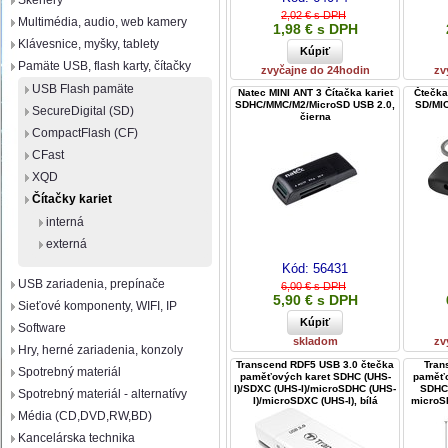
Skenery
2,02 € s DPH
Multimédia, audio, web kamery
1,98 € s DPH
Klávesnice, myšky, tablety
Pamäte USB, flash karty, čítačky
zvyčajne do 24hodin
zv
USB Flash pamäte
Natec MINI ANT 3 Čítačka kariet
Čtečka
SDHC/MMC/M2/MicroSD USB 2.0,
SD/MI
SecureDigital (SD)
čierna
CompactFlash (CF)
CFast
XQD
Čítačky kariet
interná
externá
Kód:
56431
USB zariadenia, prepínače
6,00 € s DPH
5,90 € s DPH
Sieťové komponenty, WIFI, IP
Software
skladom
zv
Hry, herné zariadenia, konzoly
Transcend RDF5 USB 3.0 čtečka
Tran
Spotrebný materiál
paměťových karet SDHC (UHS-
paměťo
I)/SDXC (UHS-I)/microSDHC (UHS-
SDHC 
Spotrebný materiál - alternatívy
I)/microSDXC (UHS-I), bílá
microS
Média (CD,DVD,RW,BD)
Kancelárska technika