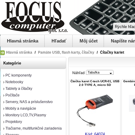
Hlavná stránka
Hľadať
Môj účet
Napíšte ná
Hlavná stránka
/
Pamäte USB, flash karty, čítačky
/
Čítačky kariet
Kategórie
Tabuľka
Náhľad
PC komponenty
Čtečka karet C-tech UCR-01, USB
Gembird
Notebooky
2.0 TYPE A, micro SD
Tablety a čítačky
Počítače
Servery, NAS a príslušenstvo
Mobily a navigácie
Monitory LCD,TV,Plasmy
Projektory
Tlačiarne, multifunkčné zariadenia
Kód:
64074