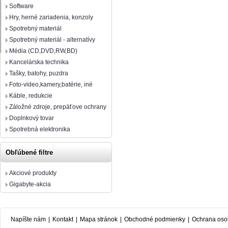
Software
Hry, herné zariadenia, konzoly
Spotrebný materiál
Spotrebný materiál - alternatívy
Média (CD,DVD,RW,BD)
Kancelárska technika
Tašky, batohy, puzdra
Foto-video,kamery,batérie, iné
Káble, redukcie
Záložné zdroje, prepäťove ochrany
Doplnkový tovar
Spotrebná elektronika
Obľúbené filtre
Akciové produkty
Gigabyte-akcia
Napíšte nám
|
Kontakt
|
Mapa stránok
|
Obchodné podmienky
|
Ochrana oso