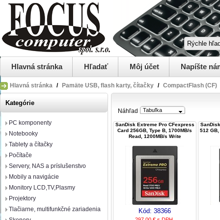
Hlavná stránka
Hľadať
Môj účet
Napíšte ná
Hlavná stránka
/
Pamäte USB, flash karty, čítačky
/
CompactFlash (CF)
Kategórie
Tabuľka
Náhľad
PC komponenty
SanDisk Extreme Pro CFexpress
SanDisk
Card 256GB, Type B, 1700MB/s
512 GB, 
Notebooky
Read, 1200MB/s Write
Tablety a čítačky
Počítače
Servery, NAS a príslušenstvo
Mobily a navigácie
Monitory LCD,TV,Plasmy
Projektory
Tlačiarne, multifunkčné zariadenia
Kód:
38366
297,00 € s DPH