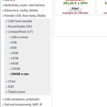
Skenery
291,00 € s DPH
4
Multimédia, audio, web kamery
Klávesnice, myšky, tablety
zvyčajne do 24hodin
zv
Pamäte USB, flash karty, čítačky
USB Flash pamäte
SecureDigital (SD)
CompactFlash (CF)
2GB a menej
4GB
8GB
16GB
32GB
64GB
128GB
256GB a viac
CFast
XQD
Čítačky kariet
USB zariadenia, prepínače
Sieťové komponenty, WIFI, IP