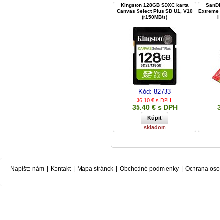
Kingston 128GB SDXC karta
SanDi
Canvas Select Plus SD U1, V10
Extreme 
(r150MB/s)
I
Kód:
82733
36,10 € s DPH
35,40 € s DPH
skladom
Napíšte nám
|
Kontakt
|
Mapa stránok
|
Obchodné podmienky
|
Ochrana oso