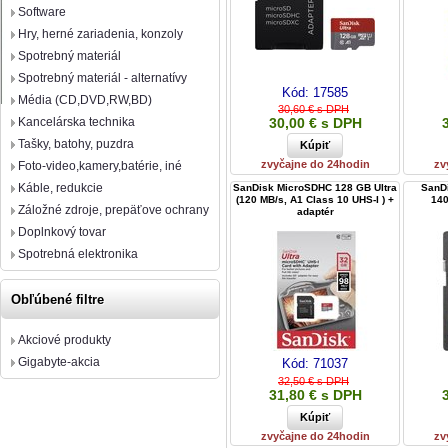
Software
Hry, herné zariadenia, konzoly
Spotrebný materiál
Spotrebný materiál - alternatívy
Kód:
17585
Média (CD,DVD,RW,BD)
30,60 € s DPH
Kancelárska technika
30,00 € s DPH
Tašky, batohy, puzdra
zvyčajne do 24hodin
zv
Foto-video,kamery,batérie, iné
Káble, redukcie
SanDisk MicroSDHC 128 GB Ultra
SanD
(120 MB/s, A1 Class 10 UHS-I ) +
140
Záložné zdroje, prepäťove ochrany
adaptér
Doplnkový tovar
Spotrebná elektronika
Obľúbené filtre
Akciové produkty
Gigabyte-akcia
Kód:
71037
32,50 € s DPH
31,80 € s DPH
zvyčajne do 24hodin
zv