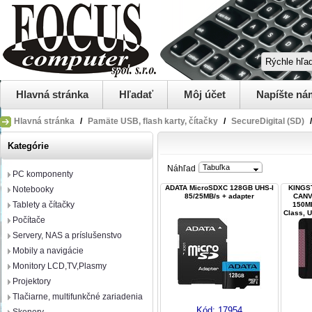
Hlavná stránka
Hľadať
Môj účet
Napíšte ná
Hlavná stránka
/
Pamäte USB, flash karty, čítačky
/
SecureDigital (SD)
/
Kategórie
Tabuľka
Náhľad
PC komponenty
ADATA MicroSDXC 128GB UHS-I
KINGS
Notebooky
85/25MB/s + adapter
CANV
Tablety a čítačky
150MB
Class, U
Počítače
Servery, NAS a príslušenstvo
Mobily a navigácie
Monitory LCD,TV,Plasmy
Projektory
Tlačiarne, multifunkčné zariadenia
Kód:
17954