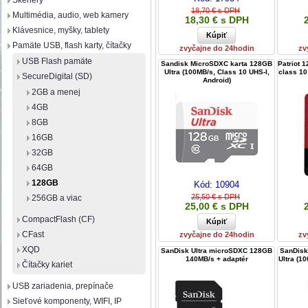
Skenery
18,70 € s DPH
Multimédia, audio, web kamery
18,30 € s DPH
Klávesnice, myšky, tablety
Pamäte USB, flash karty, čítačky
zvyčajne do 24hodin
zv
USB Flash pamäte
Sandisk MicroSDXC karta 128GB
Patriot 
Ultra (100MB/s, Class 10 UHS-I,
class 10
SecureDigital (SD)
Android)
2GB a menej
4GB
8GB
16GB
32GB
64GB
128GB
Kód:
10904
25,50 € s DPH
256GB a viac
25,00 € s DPH
CompactFlash (CF)
CFast
zvyčajne do 24hodin
zv
XQD
SanDisk Ultra microSDXC 128GB
SanDisk
140MB/s + adaptér
Ultra (1
Čítačky kariet
USB zariadenia, prepínače
Sieťové komponenty, WIFI, IP