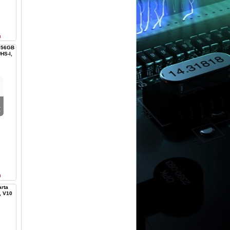
n
 256GB
HS-I,
n
rta
, V10