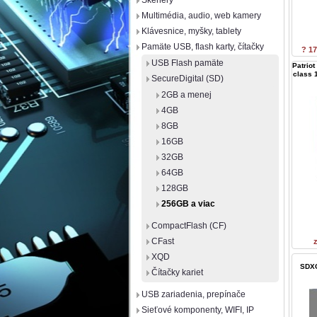
Skenery
Multimédia, audio, web kamery
Klávesnice, myšky, tablety
Pamäte USB, flash karty, čítačky
? 17
USB Flash pamäte
Patrio
class 
SecureDigital (SD)
2GB a menej
4GB
8GB
16GB
32GB
64GB
128GB
256GB a viac
CompactFlash (CF)
CFast
XQD
SDXC
Čítačky kariet
USB zariadenia, prepínače
Sieťové komponenty, WIFI, IP