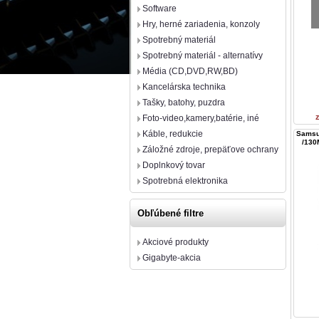
Software
Hry, herné zariadenia, konzoly
Spotrebný materiál
Spotrebný materiál - alternatívy
Média (CD,DVD,RW,BD)
Kancelárska technika
Tašky, batohy, puzdra
Foto-video,kamery,batérie, iné
Káble, redukcie
Samsu
/130
Záložné zdroje, prepäťove ochrany
Doplnkový tovar
Spotrebná elektronika
Obľúbené filtre
Akciové produkty
Gigabyte-akcia