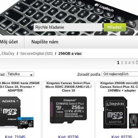
Môj účet
Napíšte nám
, čítačky
/
SecureDigital (SD)
/
256GB a viac
1
2
3
4
5
Ď
Tabuľka
Od najlacnejších
ľad
Zoradiť podľa
 Micro SDHC karta 256GB
Kingston Canvas Select Plus
Kingston 256GB microS
S-I Class 10, Premier +
Micro SDXC 256GB /UHS-I U1 /
Canvas Select Plus A1 
ADAPTER
Class 10
100MB/s + adapter
Kód:
71045
Kód:
82736
Kód:
82735