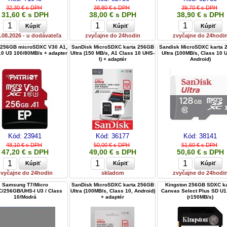
32,30 € s DPH
38,80 € s DPH
39,70 € s DPH
31,60 € s DPH
38,00 € s DPH
38,90 € s DPH
.08.2026 - u dodávateľa
zvyčajne do 24hodin
zvyčajne do 24hodi
t 256GB microSDXC V30 A1,
SanDisk MicroSDXC karta 256GB
Sandisk MicroSDXC karta
10 U3 100/80MB/s + adapter
Ultra (150 MB/s, A1 Class 10 UHS-
Ultra (100MB/s, Class 10 U
I) + adaptér
Android)
Kód:
23941
Kód:
36177
Kód:
38141
48,10 € s DPH
50,00 € s DPH
51,60 € s DPH
47,20 € s DPH
49,00 € s DPH
50,60 € s DPH
zvyčajne do 24hodin
skladom
zvyčajne do 24hodi
Samsung T7/Micro
SanDisk MicroSDXC karta 256GB
Kingston 256GB SDXC ka
/256GB/UHS-I U3 / Class
Ultra (100MB/s, Class 10, Android)
Canvas Select Plus SD U1
10/Modrá
+ adaptér
(r150MB/s)