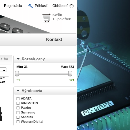
Registrácia
Prihlásiť
Obľúbené
(0)
Košík
13 položiek
Kontakt
Rozsah ceny
alšia
Min:
31
Max:
373
DXC
31
373
CL10
Výrobcovia
ADATA
KINGSTON
Patriot
Samsung
Sandisk
WesternDigital