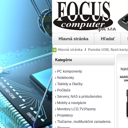
Hlavná stránka
Hľadať
Hlavná stránka
/
Pamäte USB, flash karty
Kategórie
Náh
PC komponenty
ADATA
Notebooky
UH
Tablety a čítačky
Počítače
Servery, NAS a príslušenstvo
Mobily a navigácie
Monitory LCD,TV,Plasmy
Projektory
Tlačiarne, multifunkčné zariadenia