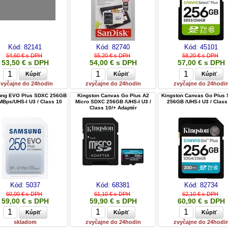
Kód:
82141
Kód:
82740
Kód:
45101
54,60 € s DPH
55,20 € s DPH
58,20 € s DPH
53,50 € s DPH
54,00 € s DPH
57,00 € s DPH
zvyčajne do 24hodin
zvyčajne do 24hodin
zvyčajne do 24hodi
ng EVO Plus SDXC 256GB
Kingston Canvas Go Plus A2
Kingston Canvas Go Plus
MBps/UHS-I U3 / Class 10
Micro SDXC 256GB /UHS-I U3 /
256GB /UHS-I U3 / Class
Class 10/+ Adaptér
Kód:
5037
Kód:
68381
Kód:
82734
60,00 € s DPH
61,10 € s DPH
62,10 € s DPH
59,00 € s DPH
59,90 € s DPH
60,90 € s DPH
skladom
zvyčajne do 24hodin
zvyčajne do 24hodi