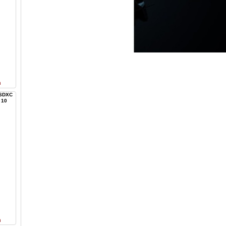
n
 SDXC
 10
n